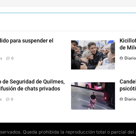
dido para suspender el
Kicill
de Mil
Diari
ás
0
o de Seguridad de Quilmes,
Candel
ifusión de chats privados
psicót
Diari
s
0
rvados. Queda prohibida la reproducción total o parcial del pr