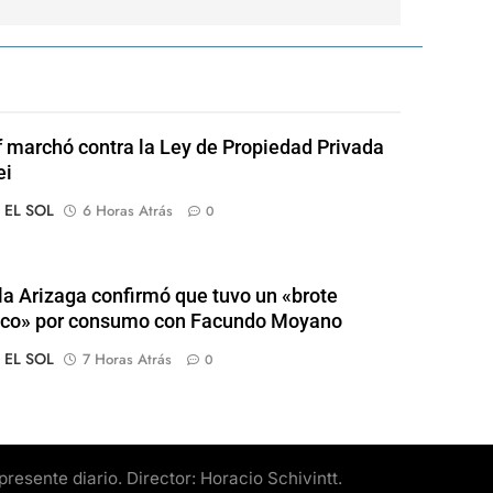
of marchó contra la Ley de Propiedad Privada
ei
o EL SOL
6 Horas Atrás
0
a Arizaga confirmó que tuvo un «brote
ico» por consumo con Facundo Moyano
o EL SOL
7 Horas Atrás
0
esente diario. Director: Horacio Schivintt.