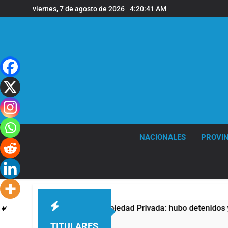
Saltar
viernes, 7 de agosto de 2026
4:20:42 AM
al
contenido
NACIONALES
PROVIN
ontra la Ley de Propiedad Privada: hubo detenidos y enfrentam
TITULARES