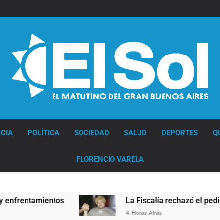
Diario EL SOL
CIA
POLÍTICA
SOCIEDAD
SALUD
DEPORTES
Q
FLORENCIO VARELA
ientos
La Fiscalía rechazó el pedido para susp
4 Horas Atrás