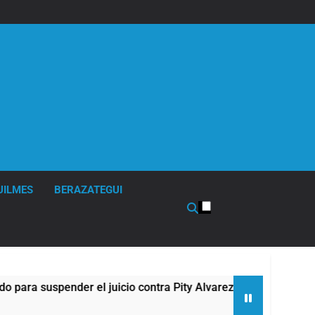
UILMES
BERAZATEGUI
ender el juicio contra Pity Alvarez
67 barrios 
5 Horas Atrás