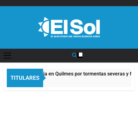
Saltar
al
contenido
Diario EL SOL
Alerta naranja en Quilmes por tormentas severas y fuert
TITULARES
5 Horas Atrás