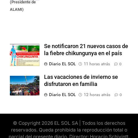
(Presidente de
ALAMI)
Se notificaron 21 nuevos casos de
la fiebre chikungunya en el país
Diario EL SOL
11 horas atrás
0
Las vacaciones de invierno se
disfrutaron en familia
Diario EL SOL
12 horas atrás
0
© Copyright 2026 EL SOL SA | Todos los derechos
reservados. Queda prohibida la reproducción total o
parcial del presente diario. Director: Horacio Schivintt.