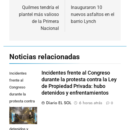
de
Quilmes tendría el
Inauguraron 10
plantel más valioso
nuevos asfaltos en el
entradas
de la Primera
barrio Lynch
Nacional
Noticias relacionadas
Incidentes frente al Congreso
Incidentes
durante la protesta contra la Ley
frente al
de Propiedad Privada: hubo
Congreso
detenidos y enfrentamientos
durante la
protesta contra
Diario EL SOL
6 horas atrás
0
la Ley de
Propiedad
Privada: hubo
detenidos y