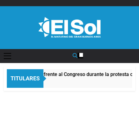
Saltar
al
contenido
Diario EL SOL
Incidentes frente al Congreso durante la protesta cont
TITULARES
6 Horas Atrás