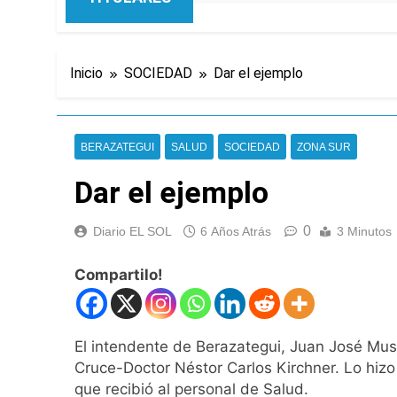
Inicio
SOCIEDAD
Dar el ejemplo
BERAZATEGUI
SALUD
SOCIEDAD
ZONA SUR
Dar el ejemplo
0
Diario EL SOL
6 Años Atrás
3 Minutos
Compartilo!
El intendente de Berazategui, Juan José Muss
Cruce-Doctor Néstor Carlos Kirchner. Lo hizo
que recibió al personal de Salud.