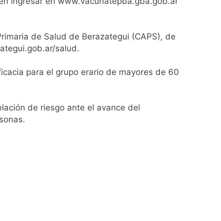
 deben ingresar en www.vacunatepba.gba.gob.ar
 Primaria de Salud de Berazategui (CAPS), de
ategui.gob.ar/salud.
cacia para el grupo erario de mayores de 60
lación de riesgo ante el avance del
rsonas.