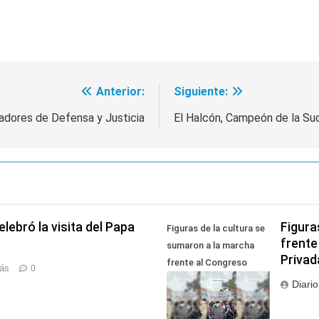
Anterior:
Siguiente:
gadores de Defensa y Justicia
El Halcón, Campeón de la Su
lebró la visita del Papa
Figura
Figuras de la cultura se
frente
sumaron a la marcha
Privad
frente al Congreso
rás
0
contra la Ley de
Diari
Propiedad Privada