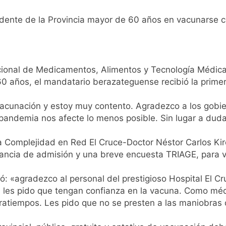
endente de la Provincia mayor de 60 años en vacunarse c
acional de Medicamentos, Alimentos y Tecnología Médica
0 años, el mandatario berazateguense recibió la primer
vacunación y estoy muy contento. Agradezco a los gobier
pandemia nos afecte lo menos posible. Sin lugar a dud
lta Complejidad en Red El Cruce-Doctor Néstor Carlos K
ncia de admisión y una breve encuesta TRIAGE, para verif
mó: «agradezco al personal del prestigioso Hospital El 
nas les pido que tengan confianza en la vacuna. Como m
tratiempos. Les pido que no se presten a las maniobras 