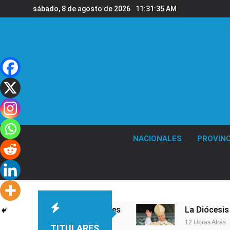
Saltar
sábado, 8 de agosto de 2026
11:31:36 AM
al
contenido
NACIONALES
PROVINC
l en la sede de Quilmes
La Diócesis de Quilme
12 Horas Atrás
TITULARES