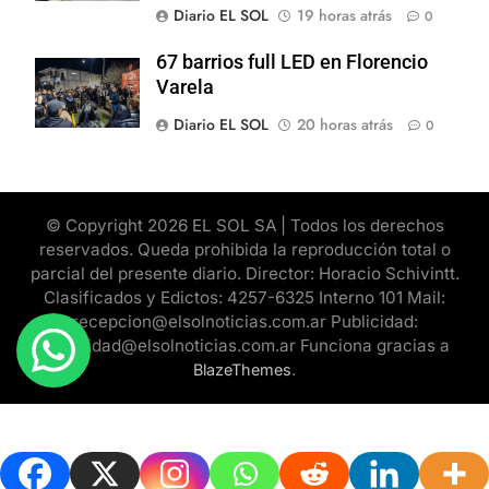
Diario EL SOL
19 horas atrás
0
67 barrios full LED en Florencio
Varela
Diario EL SOL
20 horas atrás
0
© Copyright 2026 EL SOL SA | Todos los derechos
reservados. Queda prohibida la reproducción total o
parcial del presente diario. Director: Horacio Schivintt.
Clasificados y Edictos: 4257-6325 Interno 101 Mail:
recepcion@elsolnoticias.com.ar Publicidad:
publicidad@elsolnoticias.com.ar Funciona gracias a
.
BlazeThemes