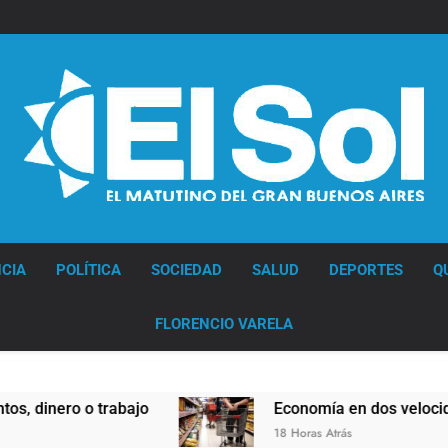
Diario EL SOL
CIA
POLÍTICA
SOCIEDAD
SALUD
DEPORTES
Q
FLORENCIO VARELA
ro o trabajo
Economía en dos velocidades
18 Horas Atrás