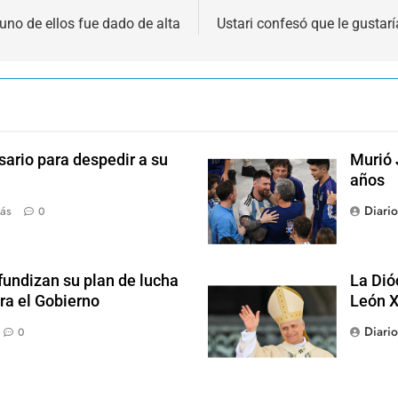
uno de ellos fue dado de alta
Ustari confesó que le gustarí
sario para despedir a su
Murió 
años
Diari
ás
0
fundizan su plan de lucha
La Dió
ra el Gobierno
León X
Diari
0