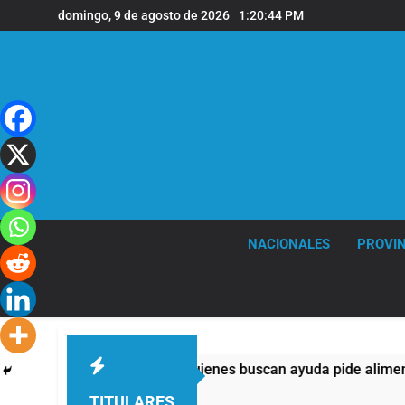
Saltar
domingo, 9 de agosto de 2026
1:20:45 PM
al
contenido
NACIONALES
PROVIN
s: casi la mitad de quienes buscan ayuda pide alimentos, dine
TITULARES