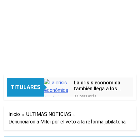
La crisis económica
TITULARES
también llega a los
templos: casi la
3 Horas Atrás
mitad de quienes
Economía en dos
buscan ayuda pide
velocidades
alimentos, dinero o
Inicio
ULTIMAS NOTICIAS
9 Horas Atrás
trabajo
Denunciaron a Milei por el veto a la reforma jubilatoria
Lionel Messi llegará a
Rosario para
despedir a su padre
10 Horas Atrás