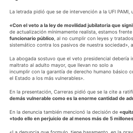
activos argentinos:
2 Días Atrás
cayeron las acciones
Jorge Macri condenó
La letrada pidió que se de intervención a la UFI PAMI, u
en Wall Street y el
los disturbios frente
riesgo país quedó al
al Congreso y
2 Días Atrás
borde de los 450
«Con el veto a la ley de movilidad jubilatoria que sign
calificó a los
Día Internacional de
puntos
responsables como
de actualización mínimamente realista, estamos frent
la Cerveza: los tres
«delincuentes
funcionario público
, al no cumplir con leyes y tratado
secretos para
2 Días Atrás
anarquistas»
sistemático contra los pasivos de nuestra sociedad», 
servirla
El frío polar se
correctamente
instala en Buenos
La abogada sostuvo que el veto presidencial debería i
Aires: mejora el
2 Días Atrás
tiempo y llegan las
maltrato al adulto mayor, que llevan no solo a
Día de San Cayetano:
temperaturas más
incumplir con la garantía de derecho humano básico co
por qué se celebra
bajas de la semana
el Estado a los más vulnerables».
cada 7 de agosto y
2 Días Atrás
qué representa para
El Senado aprobó la
los argentinos
En la presentación, Carreras pidió que se la cite a rati
ley de propiedad
demás vulnerable como es la enorme cantidad de adu
privada, pero el
2 Días Atrás
Gobierno debió
Incidentes frente al
eliminar otro capítulo
En la denuncia también mencionó la decisión de
«quit
Congreso durante la
protesta contra la
«todo ello en perjuicio de al menos más de 5 millones
2 Días Atrás
Ley de Propiedad
La Fiscalía rechazó el
Privada: hubo
pedido para
«La denuncia que formulo, tiene basamento, en la grav