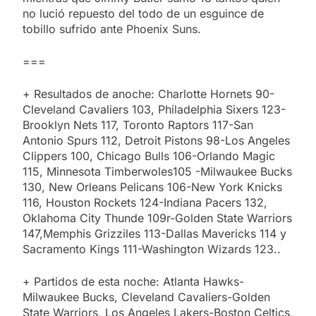
no lució repuesto del todo de un esguince de
tobillo sufrido ante Phoenix Suns.
===
+ Resultados de anoche: Charlotte Hornets 90-
Cleveland Cavaliers 103, Philadelphia Sixers 123-
Brooklyn Nets 117, Toronto Raptors 117-San
Antonio Spurs 112, Detroit Pistons 98-Los Angeles
Clippers 100, Chicago Bulls 106-Orlando Magic
115, Minnesota Timberwoles105 -Milwaukee Bucks
130, New Orleans Pelicans 106-New York Knicks
116, Houston Rockets 124-Indiana Pacers 132,
Oklahoma City Thunde 109r-Golden State Warriors
147,Memphis Grizziles 113-Dallas Mavericks 114 y
Sacramento Kings 111-Washington Wizards 123..
+ Partidos de esta noche: Atlanta Hawks-
Milwaukee Bucks, Cleveland Cavaliers-Golden
State Warriors, Los Angeles Lakers-Boston Celtics,