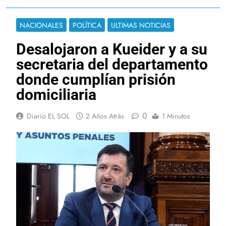
NACIONALES
POLÍTICA
ULTIMAS NOTICIAS
Desalojaron a Kueider y a su
secretaria del departamento
donde cumplían prisión
domiciliaria
0
Diario EL SOL
2 Años Atrás
1 Minutos