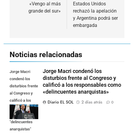
«Vengo al más
Estados Unidos
entradas
grande del sur»
rechazó la apelación
y Argentina podrá ser
embargada
Noticias relacionadas
Jorge Macri condenó los
Jorge Macri
disturbios frente al Congreso y
condenó los
calificó a los responsables como
disturbios frente
«delincuentes anarquistas»
al Congreso y
calificó a los
Diario EL SOL
2 días atrás
0
responsables
como
"delincuentes
anarquistas"