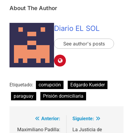
About The Author
Diario EL SOL
See author's posts
Etiquetado:
corrupción
Edgardo Kueider
paraguay
Prisión domiciliaria
Anterior:
Siguiente:
Navegación
de
Maximiliano Padilla:
La Justicia de