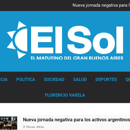
Figuras de la cultura se suma
Nueva jornada negativa para 
en Wall Street y el
Jorge Macri condenó los d
res
Día Internacional 
Figuras de la cultura se suma
Nueva jornada negativa para 
en Wall Street y el
Jorge Macri condenó los d
res
Día Internacional 
Diario EL SOL
CIA
POLÍTICA
SOCIEDAD
SALUD
DEPORTES
Q
FLORENCIO VARELA
Nueva jornada negativa para los activos argentinos: cayeron 
2 Horas Atrás