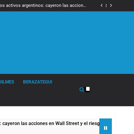
ron a la marcha frente al Congreso contra la
Ley de Propiedad Privada
los activos argentinos: cayeron las acciones
 riesgo país quedó al borde de los 450 puntos
isturbios frente al Congreso y calificó a los
ponsables como «delincuentes anarquistas»
de la Cerveza: los tres secretos para servirla
correctamente
ron a la marcha frente al Congreso contra la
Ley de Propiedad Privada
los activos argentinos: cayeron las acciones
 riesgo país quedó al borde de los 450 puntos
isturbios frente al Congreso y calificó a los
ponsables como «delincuentes anarquistas»
de la Cerveza: los tres secretos para servirla
correctamente
UILMES
BERAZATEGUI
las acciones en Wall Street y el riesgo país quedó al borde de