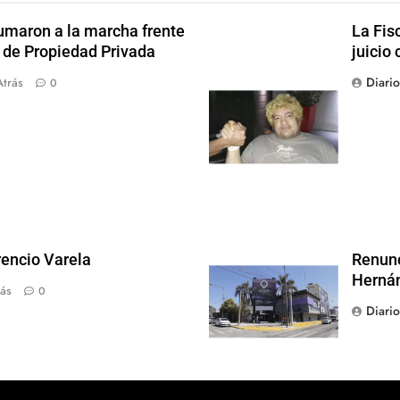
sumaron a la marcha frente
La Fis
y de Propiedad Privada
juicio 
Diari
Atrás
0
rencio Varela
Renunc
Hernán
ás
0
Diari