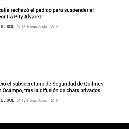
calía rechazó el pedido para suspender el
contra Pity Alvarez
o EL SOL
16 Horas Atrás
0
ió el subsecretario de Seguridad de Quilmes,
 Ocampo, tras la difusión de chats privados
o EL SOL
18 Horas Atrás
0