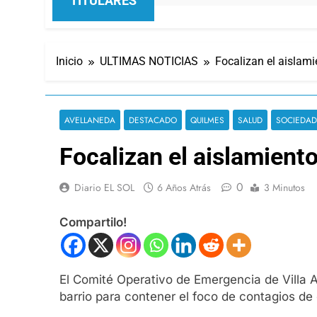
TITULARES
Inicio
ULTIMAS NOTICIAS
Focalizan el aislami
AVELLANEDA
DESTACADO
QUILMES
SALUD
SOCIEDAD
Focalizan el aislamiento
0
Diario EL SOL
6 Años Atrás
3 Minutos
Compartilo!
El Comité Operativo de Emergencia de Villa A
barrio para contener el foco de contagios de