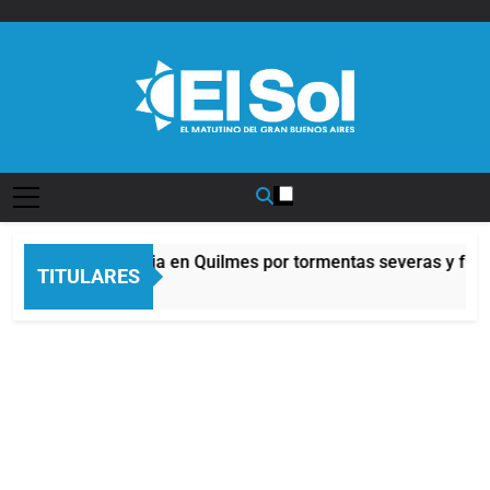
Saltar
al
contenido
Diario EL SOL
Alerta naranja en Quilmes por tormentas severas y fuert
TITULARES
10 Horas Atrás