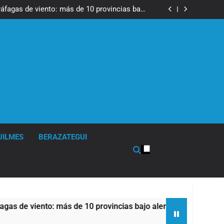
tes, desvíos y operativo de seguridad por la
otesta contra la reforma de la Ley de Tierras
ráfagas de viento: más de 10 provincias bajo
alerta meteorológica
cto sobre propiedad privada con foco en los
desalojos
 una especialidad clave para el cuidado de la
salud respiratoria en el Sanatorio Urquiza
tes, desvíos y operativo de seguridad por la
otesta contra la reforma de la Ley de Tierras
ráfagas de viento: más de 10 provincias bajo
alerta meteorológica
cto sobre propiedad privada con foco en los
desalojos
 una especialidad clave para el cuidado de la
salud respiratoria en el Sanatorio Urquiza
UILMES
BERAZATEGUI
viento: más de 10 provincias bajo alerta meteorológica