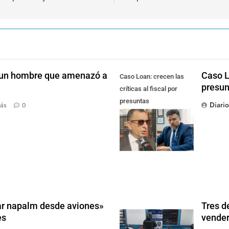
 un hombre que amenazó a
Caso Lo
Caso Loan: crecen las
presun
críticas al fiscal por
presuntas
Diari
ás
0
contradicciones en la
investigación
rar napalm desde aviones»
Tres d
es
vender