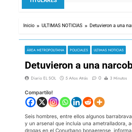
TITULARES
Inicio
ULTIMAS NOTICIAS
Detuvieron a una n
ÁREA METROPOLITANA
POLICIALES
ULTIMAS NOTICIAS
Detuvieron a una narco
0
Diario EL SOL
5 Años Atrás
3 Minutos
Compartilo!
Seis hombres, entre ellos algunos barrabrav
y un arsenal que incluía una ametralladora, 
drogas en el Conurbano bonaerense, informar