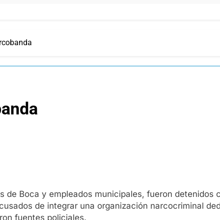
arcobanda
banda
as de Boca y empleados municipales, fueron detenidos c
acusados de integrar una organización narcocriminal ded
on fuentes policiales.