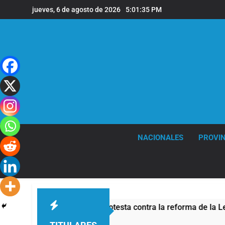
Saltar
jueves, 6 de agosto de 2026
5:01:36 PM
al
contenido
NACIONALES
PROVIN
de seguridad por la protesta contra la reforma de la Ley de Ti