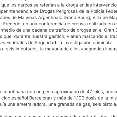
que los narcos se referían a la droga en las intervencio
uperintendencia de Drogas Peligrosas de la Policía Fede
dades de Malvinas Argentinas: Grand Bourg, Villa de Ma
a Frederic, en una conferencia de prensa realizada en 
ermedio de una cadena de tráfico de drogas en el Gran 
 que, durante nuestra gestión, vienen marcando el tra
as Federales de Seguridad: la investigación criminal».
on a seis imputados, la mayoría de ellos «segundas líne
de marihuana con un peso aproximado de 47 kilos; nueve 
 club español Barcelona) y más de 1.100 dosis de la mis
ía una ametralladora, una granada de gas, seis pistolas
culos, dos esposas, una máquina de contar billetes, dos