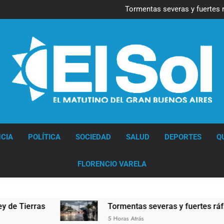
Marcha al Congreso: cor
pr
Tormentas severas y fuertes 
Senado debate el proye
Día del Cirujano Torácico:
Marcha al Congreso: cor
pr
Tormentas severas y fuertes 
Senado debate el proye
Día del Cirujano Torácico:
Diario EL SOL
CIA
POLÍTICA
SOCIEDAD
SALUD
DEPORTES
Q
FLORENCIO VARELA
erras
Tormentas severas y fuertes ráfagas de 
5 Horas Atrás