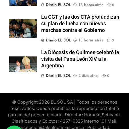
Diario EL SOL
16 horas atrás
0
La CGT y las dos CTA profundizan
su plan de lucha con nuevas
marchas contra el Gobierno
Diario EL SOL
18 horas atrás
0
La Diócesis de Quilmes celebró la
visita del Papa León XIV a la
Argentina
Diario EL SOL
2 días atrás
0
© Copyright 2026 EL SOL SA | Todos los derechos
reservados. Queda prohibida la reproducción total o
parcial del presente diario. Director: Horacio Schivintt.
Clasificados y Edictos: 4257-6325 Interno 101 Mail:
recepcion@elsolnoticias.com.ar Publicidad: