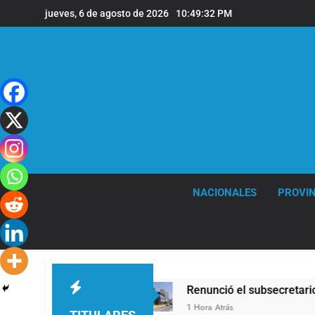
Saltar
jueves, 6 de agosto de 2026
10:49:33 PM
al
contenido
NACIONALES
PROVIN
vada de Milei
Renunció el subsecretario de Se
1 Hora Atrás