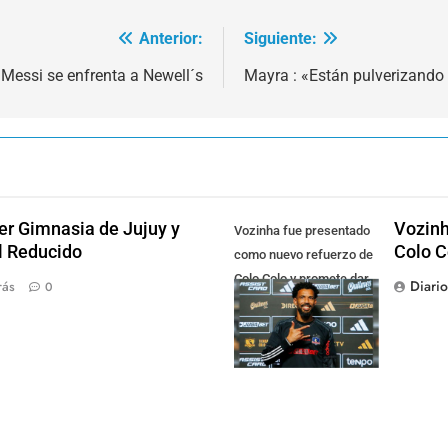
Anterior:
Siguiente:
Messi se enfrenta a Newell´s
Mayra : «Están pulverizando l
der Gimnasia de Jujuy y
Vozinh
Vozinha fue presentado
el Reducido
Colo C
como nuevo refuerzo de
Colo Colo y promete dar
Diari
rás
0
pelea por el arco