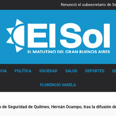
Kicillof march
Renunció el subsecretario de S
Candela Arizaga confirmó que
La Libertad Avanza consiguió l
Kicillof march
Renunció el subsecretario de S
Candela Arizaga confirmó que
La Libertad Avanza consiguió l
Diario EL SOL
CIA
POLÍTICA
SOCIEDAD
SALUD
DEPORTES
Q
FLORENCIO VARELA
guridad de Quilmes, Hernán Ocampo, tras la difusión de chats