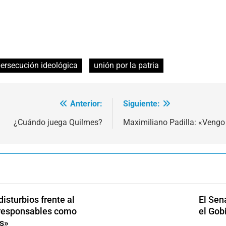
ersecución ideológica
unión por la patria
Anterior:
Siguiente:
¿Cuándo juega Quilmes?
Maximiliano Padilla: «Vengo
isturbios frente al
El Sen
s responsables como
el Gob
s»