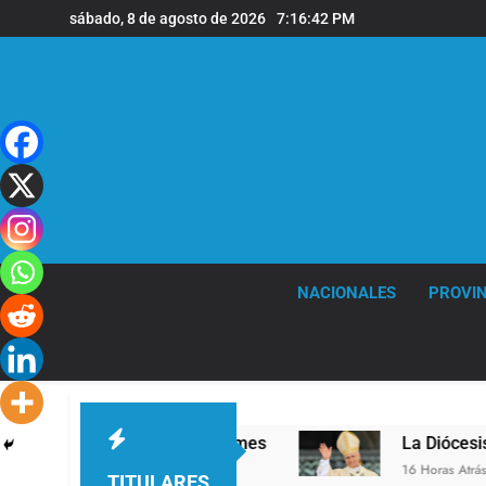
Saltar
sábado, 8 de agosto de 2026
7:16:43 PM
al
contenido
NACIONALES
PROVIN
 la sede de Quilmes
La Diócesis de Quilmes ce
16 Horas Atrás
TITULARES