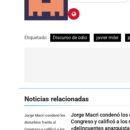
Etiquetado:
Discurso de odio
javier milei
p
Navegación
de
entradas
Noticias relacionadas
Jorge Macri condenó los d
Jorge Macri condenó los
Congreso y calificó a lo
disturbios frente al
«delincuentes anarquista
Congreso y calificó a los