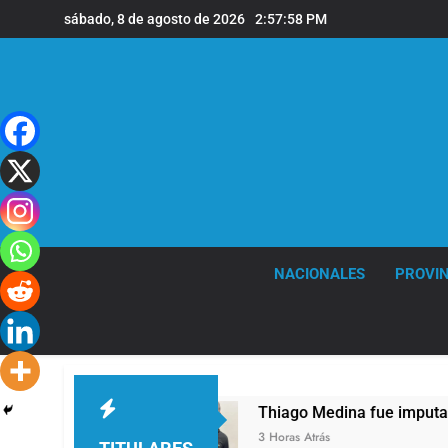
Saltar
sábado, 8 de agosto de 2026
2:57:59 PM
al
contenido
NACIONALES
PROVIN
8 años
Thiago Medina fue imputado formalme
3 Horas Atrás