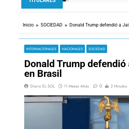
TITULARES
Inicio
SOCIEDAD
Donald Trump defendió a Jair
INTERNACIONALES
NACIONALES
SOCIEDAD
Donald Trump defendió a
en Brasil
0
Diario EL SOL
11 Meses Atrás
2 Minutos