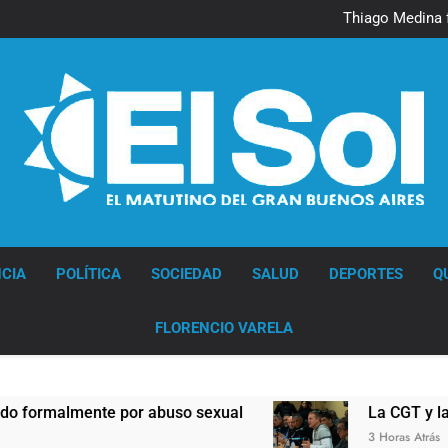
Murió Jorge 
Thiago Medina 
La CGT y las dos CTA profu
Murió Jorge 
Thiago Medina 
La CGT y las dos CTA profu
Diario EL SOL
CIA
POLÍTICA
SOCIEDAD
SALUD
DEPORTES
Q
FLORENCIO VARELA
nte por abuso sexual
La CGT y las dos CTA p
3 Horas Atrás