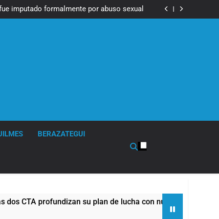
Messi, padre de Lionel Messi, a los 68 años
fue imputado formalmente por abuso sexual
ndizan su plan de lucha con nuevas marchas
contra el Gobierno
Messi, padre de Lionel Messi, a los 68 años
fue imputado formalmente por abuso sexual
ndizan su plan de lucha con nuevas marchas
contra el Gobierno
UILMES
BERAZATEGUI
rofundizan su plan de lucha con nuevas marchas contra el Gob