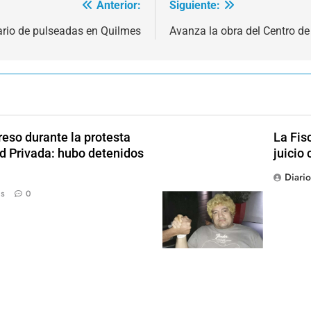
Anterior:
Siguiente:
ario de pulseadas en Quilmes
Avanza la obra del Centro de 
reso durante la protesta
La Fis
ad Privada: hubo detenidos
juicio 
Diari
ás
0