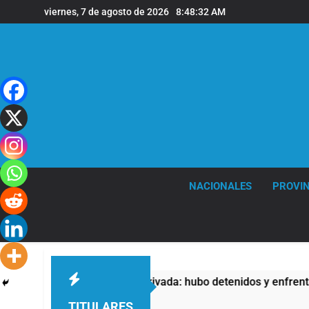
Saltar
viernes, 7 de agosto de 2026
8:48:32 AM
al
contenido
NACIONALES
PROVIN
 la Ley de Propiedad Privada: hubo detenidos y enfrentamiento
TITULARES