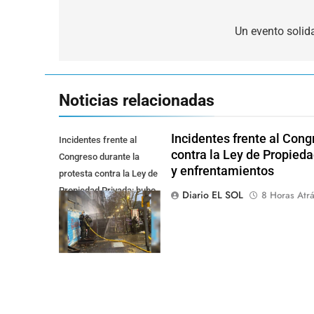
Navegación
de
Un evento solid
entradas
Noticias relacionadas
Incidentes frente al Cong
Incidentes frente al
contra la Ley de Propied
Congreso durante la
y enfrentamientos
protesta contra la Ley de
Propiedad Privada: hubo
Diario EL SOL
8 Horas Atr
detenidos y
enfrentamientos