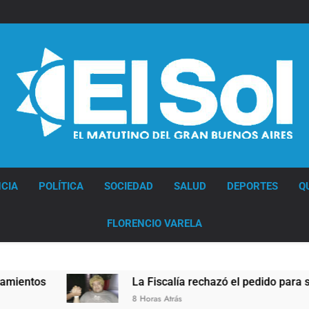
Diario EL SOL
CIA
POLÍTICA
SOCIEDAD
SALUD
DEPORTES
Q
FLORENCIO VARELA
s
La Fiscalía rechazó el pedido para suspender
8 Horas Atrás