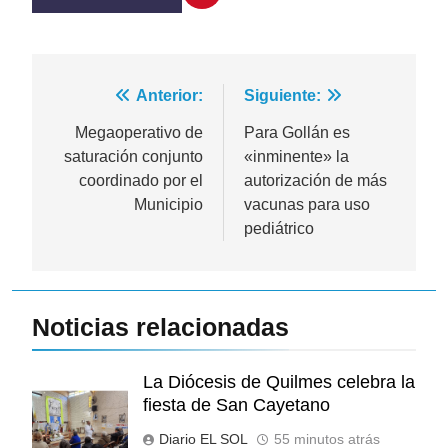
Navegación
Anterior:
Siguiente:
de
Megaoperativo de
Para Gollán es
saturación conjunto
«inminente» la
entradas
coordinado por el
autorización de más
Municipio
vacunas para uso
pediátrico
Noticias relacionadas
La Diócesis de Quilmes celebra la
fiesta de San Cayetano
Diario EL SOL
55 minutos atrás