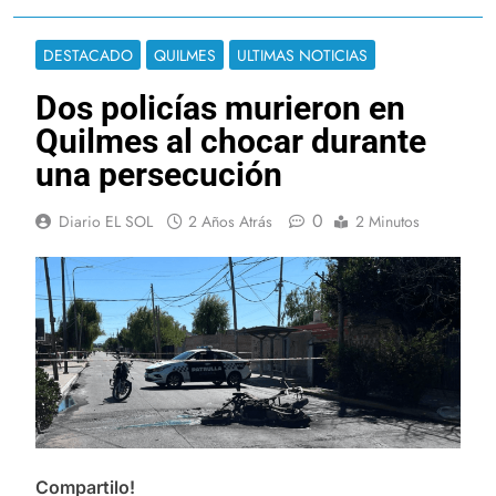
DESTACADO
QUILMES
ULTIMAS NOTICIAS
Dos policías murieron en
Quilmes al chocar durante
una persecución
0
Diario EL SOL
2 Años Atrás
2 Minutos
Compartilo!