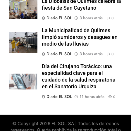
La Diócesis de Quilmes celebra la
fiesta de San Cayetano
Diario EL SOL
3 horas atrás
0
La Municipalidad de Quilmes
limpió sumideros y desagües en
medio de las lluvias
Diario EL SOL
3 horas atrás
0
Día del Cirujano Torácico: una
especialidad clave para el
cuidado de la salud respiratoria
en el Sanatorio Urquiza
Diario EL SOL
11 horas atrás
0
© Copyright 2026 EL SOL SA | Todos los derechos
reservados. Queda prohibida la reproducción total o