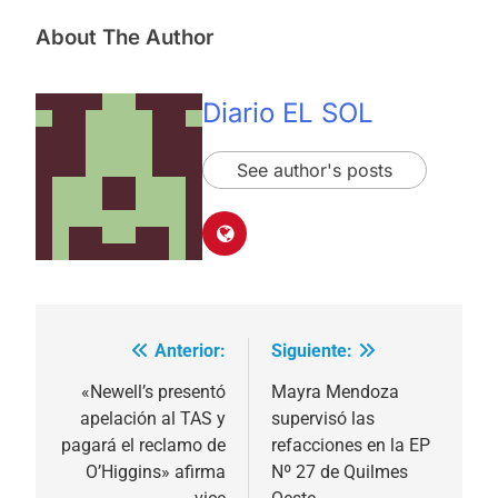
About The Author
Diario EL SOL
See author's posts
Anterior:
Siguiente:
Navegación
de
«Newell’s presentó
Mayra Mendoza
apelación al TAS y
supervisó las
entradas
pagará el reclamo de
refacciones en la EP
O’Higgins» afirma
Nº 27 de Quilmes