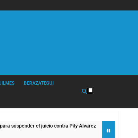
UILMES
BERAZATEGUI
nder el juicio contra Pity Alvarez
67 barrios f
11 Horas Atrás