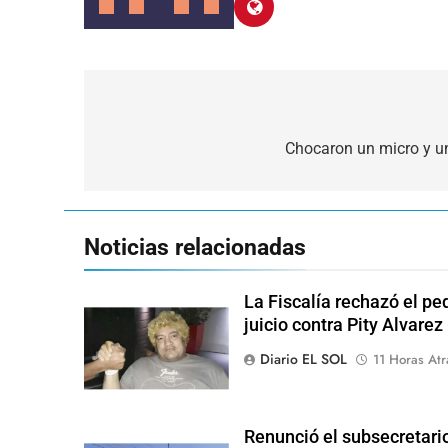
Navegación
de
Chocaron un micro y 
entradas
Noticias relacionadas
La Fiscalía rechazó el pe
juicio contra Pity Alvarez
Diario EL SOL
11 Horas Atr
Renunció el subsecretari