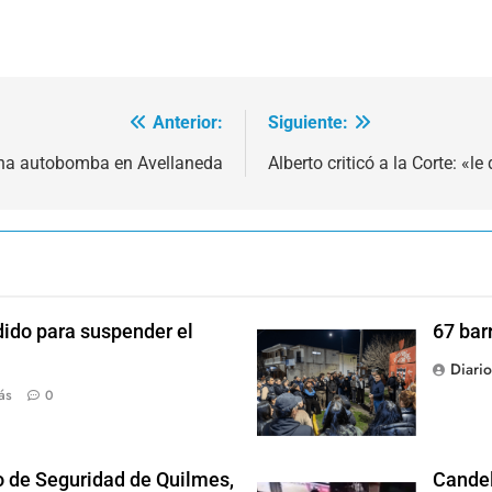
Anterior:
Siguiente:
una autobomba en Avellaneda
Alberto criticó a la Corte: «l
dido para suspender el
67 bar
Diari
ás
0
o de Seguridad de Quilmes,
Candel