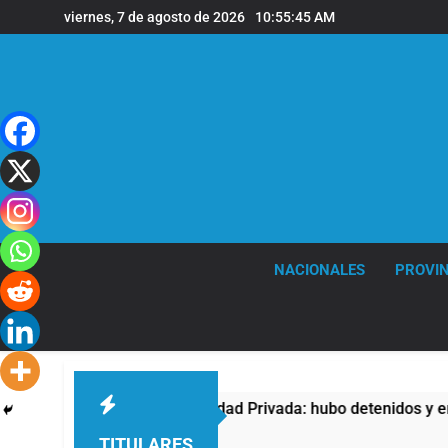
Saltar
viernes, 7 de agosto de 2026
10:55:46 AM
al
contenido
NACIONALES
PROVIN
ntra la Ley de Propiedad Privada: hubo detenidos y enfrentami
TITULARES