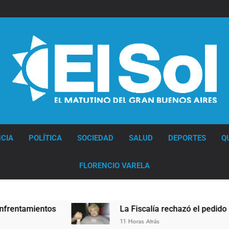
Diario EL SOL
CIA
POLÍTICA
SOCIEDAD
SALUD
DEPORTES
Q
FLORENCIO VARELA
entos
La Fiscalía rechazó el pedido para suspe
11 Horas Atrás