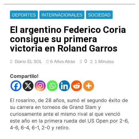
a través de TikTok
Veteranos de Guerra
capacitan a agentes
DEPORTES
INTERNACIONALES
SOCIEDAD
municipales de
18 Horas Atrás
Quilmes en la causa
Orgullo para Quilmes:
El argentino Federico Coria
Malvinas
reconocieron a Apres
consigue su primera
Salud por sus 50
18 Horas Atrás
años de trayectoria
victoria en Roland Garros
Siguen avanzando
las intervenciones
hídricas en
19 Horas Atrás
0
Diario EL SOL
6 Años Atrás
1 Minutos
Berazategui y
Se notificaron 21
Quilmes
nuevos casos de la
Compartilo!
fiebre chikungunya en
19 Horas Atrás
el país
Las vacaciones de
invierno se
disfrutaron en
El rosarino, de 28 años, sumó el segundo éxito de
20 Horas Atrás
familia
su carrera en torneos de Grand Slam y
Berazategui será
curiosamente ante el mismo rival al que venció
sede del Festival de
Cine de la India 2026
este año en la primera rueda del US Open por 2-6,
22 Horas Atrás
con entrada libre y
4-6, 6-4, 6-1, 2-0 y retiro.
Vozinha fue
gratuita
presentado como