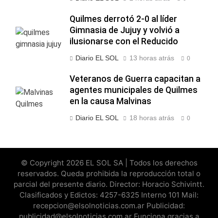
Quilmes derrotó 2-0 al líder
Gimnasia de Jujuy y volvió a
ilusionarse con el Reducido
Diario EL SOL
13 horas atrás
0
Veteranos de Guerra capacitan a
agentes municipales de Quilmes
en la causa Malvinas
Diario EL SOL
18 horas atrás
0
© Copyright 2026 EL SOL SA | Todos los derechos
reservados. Queda prohibida la reproducción total o
parcial del presente diario. Director: Horacio Schivintt.
Clasificados y Edictos: 4257-6325 Interno 101 Mail:
recepcion@elsolnoticias.com.ar Publicidad:
publicidad@elsolnoticias.com.ar Funciona gracias a