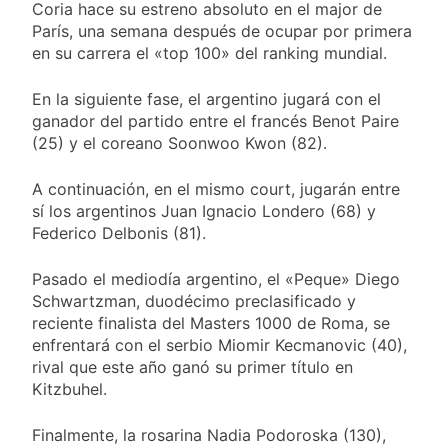
nuevo refuerzo de
Coria hace su estreno absoluto en el major de
22 Horas Atrás
Colo Colo y promete
París, una semana después de ocupar por primera
Los bonos y ADR
dar pelea por el arco
argentinos cerraron
en su carrera el «top 100» del ranking mundial.
en baja y el riesgo
23 Horas Atrás
país volvió a subir
En la siguiente fase, el argentino jugará con el
Argentina respondió
a Brasil tras la rebaja
ganador del partido entre el francés Benot Paire
diplomática y
(25) y el coreano Soonwoo Kwon (82).
1 Día Atrás
atribuyó la medida a
Cómo estará el clima
diferencias
en Buenos Aires este
A continuación, en el mismo court, jugarán entre
ideológicas
miércoles 5 de
sí los argentinos Juan Ignacio Londero (68) y
1 Día Atrás
agosto: vuelve el frío
Federico Delbonis (81).
polar al AMBA
Pasado el mediodía argentino, el «Peque» Diego
Schwartzman, duodécimo preclasificado y
reciente finalista del Masters 1000 de Roma, se
enfrentará con el serbio Miomir Kecmanovic (40),
rival que este año ganó su primer título en
Kitzbuhel.
Finalmente, la rosarina Nadia Podoroska (130),