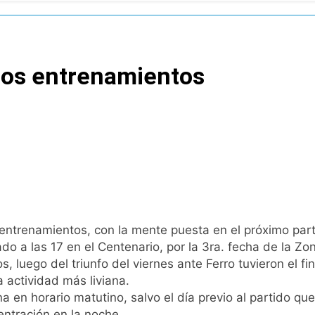
nó los disturbios frente al Congreso y calificó a los respo
de la Cerveza: los tres secretos para servirla correctamente
 los entrenamientos
nstala en Buenos Aires: mejora el tiempo y llegan las tempera
a ley de propiedad privada, pero el Gobierno debió eliminar ot
al Congreso durante la protesta contra la Ley de Propiedad P
ó el pedido para suspender el juicio contra Pity Alvarez
s entrenamientos, con la mente puesta en el próximo part
D en Florencio Varela
do a las 17 en el Centenario, por la 3ra. fecha de la Zo
, luego del triunfo del viernes ante Ferro tuvieron el fi
pide del AMBA: cuándo dejará de llover y llega una ola de fr
a actividad más liviana.
a en horario matutino, salvo el día previo al partido que
ntra la Ley de Propiedad Privada de Milei
entración en la noche.