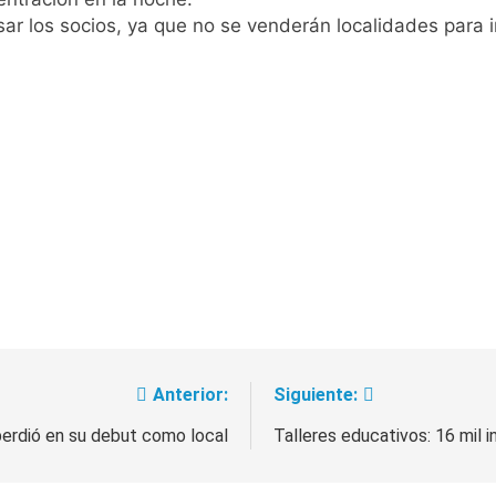
sar los socios, ya que no se venderán localidades para i
cretario de Seguridad de Quilmes, Hernán Ocampo, tras la dif
confirmó que tuvo un «brote psicótico» por consumo con F
 consiguió la mayoría y rechazó el pedido del peronismo de 
n al Congreso contra el proyecto oficial de Ley de Propieda
lmes celebra la fiesta de San Cayetano
 a ser operada por La Central de Vicente López
e Quilmes limpió sumideros y desagües en medio de las lluvi
Anterior:
Siguiente:
istente virtual para consultar infracciones en segundos
perdió en su debut como local
Talleres educativos: 16 mil i