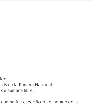
nsables como «delincuentes anarquistas»
turas más bajas de la semana
ro capítulo
rivada: hubo detenidos y
ido.
na B de la Primera Nacional.
n de semana libre.
ío con mínimas cercanas a 1°C
 aún no fue especificado el horario de la