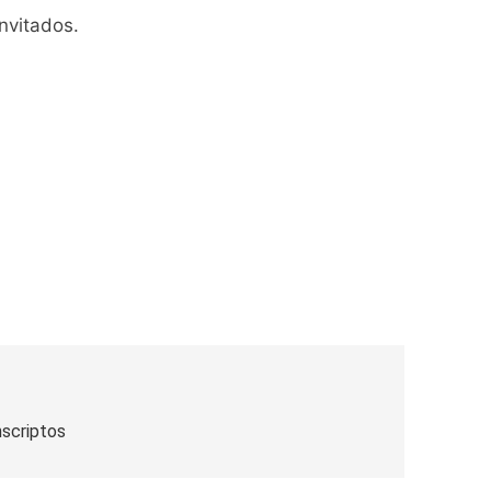
nvitados.
usión de chats privados
acundo Moyano
girar el proyecto a comisión
d Privada
as
nscriptos