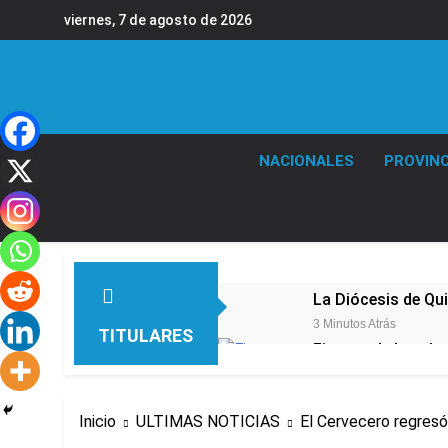
Saltar
viernes, 7 de agosto de 2026
al
contenido
NACIONALES
PROVINC
La Diócesis de Qui
3 Minutos Atrás
TITULARES
Figuras de la cult
2 Horas Atrás
Nueva jornada nega
de los 450 puntos
Inicio
ULTIMAS NOTICIAS
El Cervecero regresó
3 Horas Atrás