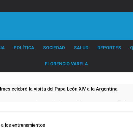
Diario EL SOL
IA
POLÍTICA
SOCIEDAD
SALUD
DEPORTES
Q
FLORENCIO VARELA
lmes celebró la visita del Papa León XIV a la Argentina
ura se sumaron a la marcha frente al Congreso contra la Ley 
tiva para los activos argentinos: cayeron las acciones en Wal
 a los entrenamientos