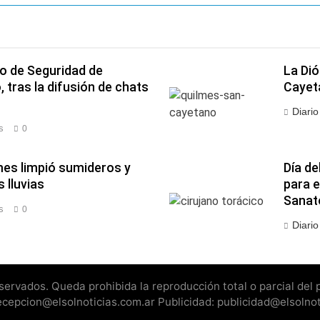
o de Seguridad de
La Dió
tras la difusión de chats
Cayet
Diari
s
0
mes limpió sumideros y
Día de
 lluvias
para e
Sanat
s
0
Diari
rvados. Queda prohibida la reproducción total o parcial del pr
recepcion@elsolnoticias.com.ar Publicidad: publicidad@elsolno