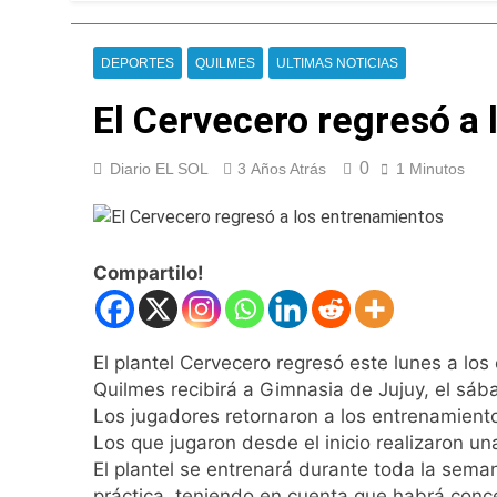
Jorge Macri conde
4 Horas Atrás
DEPORTES
QUILMES
ULTIMAS NOTICIAS
Día Internacional 
5 Horas Atrás
El Cervecero regresó a
El frío polar se i
5 Horas Atrás
0
Diario EL SOL
3 Años Atrás
1 Minutos
El Senado aprobó l
6 Horas Atrás
Incidentes frente 
enfrentamientos
Compartilo!
17 Horas Atrás
La Fiscalía rechaz
17 Horas Atrás
El plantel Cervecero regresó este lunes a lo
67 barrios full LE
Quilmes recibirá a Gimnasia de Jujuy, el sába
18 Horas Atrás
Los jugadores retornaron a los entrenamientos
El temporal se des
Los que jugaron desde el inicio realizaron un
18 Horas Atrás
El plantel se entrenará durante toda la seman
Kicillof marchó co
práctica, teniendo en cuenta que habrá conc