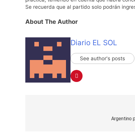
19 Horas Atrás
Se recuerda que al partido solo podrán ingre
Renunció el subse
20 Horas Atrás
About The Author
Candela Arizaga 
20 Horas Atrás
La Libertad Avanza
Diario EL SOL
21 Horas Atrás
Masiva movilizació
See author's posts
21 Horas Atrás
La Diócesis de Qui
21 Horas Atrás
La Línea 148 pasó
22 Horas Atrás
La Municipalidad d
Navegación
22 Horas Atrás
Transporte: un as
de
Argentino 
23 Horas Atrás
entradas