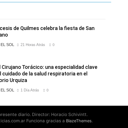
cesis de Quilmes celebra la fiesta de San
ano
o EL SOL
21 Horas Atrás
0
l Cirujano Torácico: una especialidad clave
l cuidado de la salud respiratoria en el
orio Urquiza
o EL SOL
1 Día Atrás
0
esente diario. Director: Horacio Schivintt.
ticias.com.ar Funciona gracias a
.
BlazeThemes