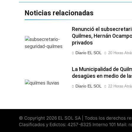
Noticias relacionadas
Renunció el subsecretari
Quilmes, Hernán Ocampo, 
privados
Diario EL SOL
20 Horas Atrá
La Municipalidad de Quil
desagües en medio de las
Diario EL SOL
22 Horas Atrá
© Copyright 2026 EL SOL SA | Todos los derechos rese
Clasificados y Edictos: 4257-6325 Interno 101 Mail: 