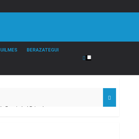
UILMES
BERAZATEGUI
de Propiedad Privada
l Street y el riesgo país quedó al borde