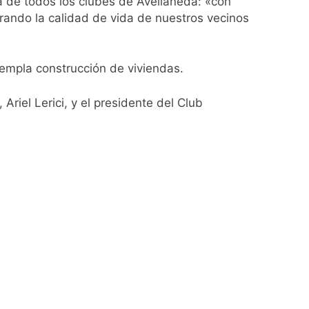
a de todos los clubes de Avellaneda: «con
rando la calidad de vida de nuestros vecinos
acundo Moyano
girar el proyecto a comisión
templa construcción de viviendas.
d Privada
Ariel Lerici, y el presidente del Club
as