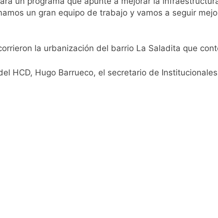
rá un programa que apunte a mejorar la infraestructur
rmamos un gran equipo de trabajo y vamos a seguir mejo
confirmó que tuvo un «brote psicótico» por consumo con F
 consiguió la mayoría y rechazó el pedido del peronismo de 
corrieron la urbanización del barrio La Saladita que con
n al Congreso contra el proyecto oficial de Ley de Propieda
el HCD, Hugo Barrueco, el secretario de Institucionales, 
lmes celebra la fiesta de San Cayetano
 a ser operada por La Central de Vicente López
e Quilmes limpió sumideros y desagües en medio de las lluvi
istente virtual para consultar infracciones en segundos
oria en la obra teatral «Los Abuelos No Mienten»