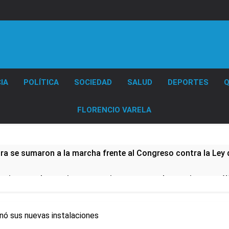
Diario EL SOL
IA
POLÍTICA
SOCIEDAD
SALUD
DEPORTES
Q
FLORENCIO VARELA
ura se sumaron a la marcha frente al Congreso contra la Ley 
tiva para los activos argentinos: cayeron las acciones en Wal
nó los disturbios frente al Congreso y calificó a los respo
nó sus nuevas instalaciones