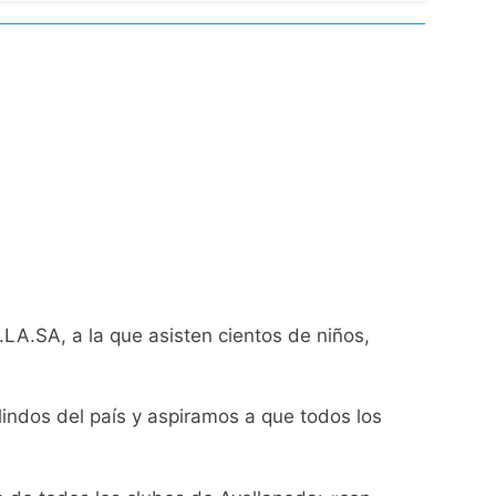
turas más bajas de la semana
ro capítulo
rivada: hubo detenidos y
.LA.SA, a la que asisten cientos de niños,
ío con mínimas cercanas a 1°C
indos del país y aspiramos a que todos los
usión de chats privados