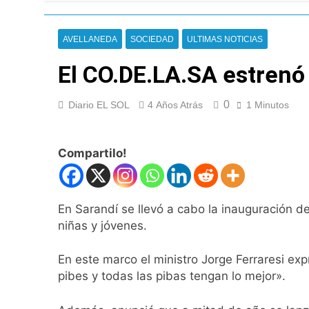
Día Internacional 
5 Horas Atrás
AVELLANEDA
SOCIEDAD
ULTIMAS NOTICIAS
El frío polar se i
5 Horas Atrás
El CO.DE.LA.SA estrenó
El Senado aprobó l
6 Horas Atrás
0
Diario EL SOL
4 Años Atrás
1 Minutos
Incidentes frente 
enfrentamientos
17 Horas Atrás
Compartilo!
La Fiscalía rechaz
17 Horas Atrás
67 barrios full LE
En Sarandí se llevó a cabo la inauguración de
18 Horas Atrás
niñas y jóvenes.
El temporal se des
18 Horas Atrás
En este marco el ministro Jorge Ferraresi ex
Kicillof marchó co
pibes y todas las pibas tengan lo mejor».
19 Horas Atrás
Renunció el subse