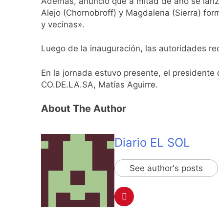
Además, anunció que a mitad de año se lanza
20 Horas Atrás
Alejo (Chornobroff) y Magdalena (Sierra) fo
Candela Arizaga 
y vecinas».
20 Horas Atrás
La Libertad Avanza
Luego de la inauguración, las autoridades re
20 Horas Atrás
Masiva movilizació
En la jornada estuvo presente, el presidente d
21 Horas Atrás
CO.DE.LA.SA, Matías Aguirre.
La Diócesis de Qui
21 Horas Atrás
About The Author
La Línea 148 pasó
22 Horas Atrás
La Municipalidad d
Diario EL SOL
22 Horas Atrás
Transporte: un as
See author's posts
23 Horas Atrás
Una gran convocat
24 Horas Atrás