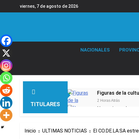
Saltar
viernes, 7 de agosto de 2026
al
contenido
NACIONALES
PROVINC
Figuras de la cult
2 Horas Atrás
TITULARES
Nueva jornada nega
de los 450 puntos
3 Horas Atrás
Jorge Macri conde
Inicio
ULTIMAS NOTICIAS
El CO.DE.LA.SA estre
4 Horas Atrás