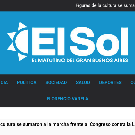
La Diócesis de Quilmes celebr
Figuras de la cultura se suma
Nueva jornada negativa para 
en Wall Street y el
Jorge Macri condenó los d
res
La Diócesis de Quilmes celebr
Figuras de la cultura se suma
Nueva jornada negativa para 
en Wall Street y el
Jorge Macri condenó los d
res
Diario EL SOL
CIA
POLÍTICA
SOCIEDAD
SALUD
DEPORTES
Q
FLORENCIO VARELA
ra se sumaron a la marcha frente al Congreso contra la Ley de