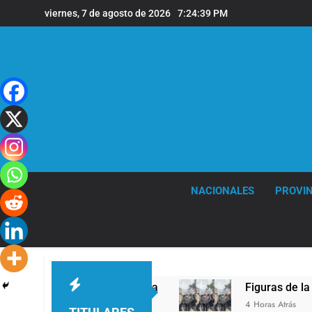
Saltar
viernes, 7 de agosto de 2026
7:24:40 PM
al
contenido
NACIONALES
PROVIN
a León XIV a la Argentina
Figuras de la cultu
4 Horas Atrás