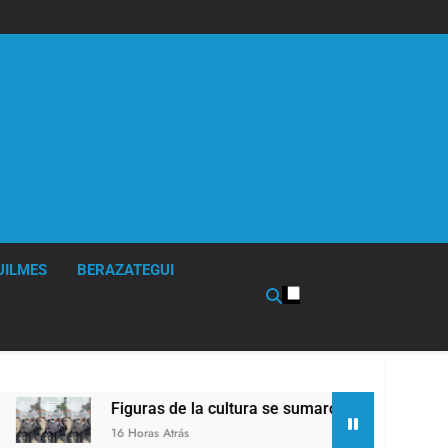
UILMES
BERAZATEGUI
uras de la cultura se sumaron a la marcha frente al Congreso 
ras Atrás