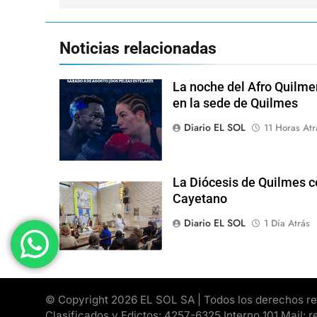
entradas
Noticias relacionadas
La noche del Afro Quilme
en la sede de Quilmes
Diario EL SOL
11 Horas Atr
La Diócesis de Quilmes ce
Cayetano
Diario EL SOL
1 Día Atrás
© Copyright 2026 EL SOL SA | Todos los derechos rese
Clasificados y Edictos: 4257-6325 Interno 101 Mail: