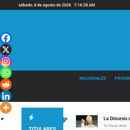
Saltar
sábado, 8 de agosto de 2026
7:16:29 AM
al
contenido
NACIONALES
PROVIN
de de Quilmes
La Diócesis de Quilmes celebró l
14 Horas Atrás
TITULARES