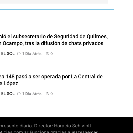
ió el subsecretario de Seguridad de Quilmes,
 Ocampo, tras la difusión de chats privados
o EL SOL
1 Día Atrás
0
ea 148 pasó a ser operada por La Central de
e López
o EL SOL
1 Día Atrás
0
esente diario. Director: Horacio Schivintt.
oticias.com.ar Funciona gracias a
.
BlazeThemes