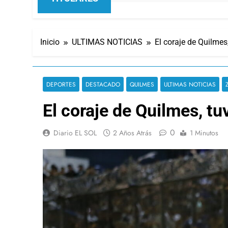
Inicio
ULTIMAS NOTICIAS
El coraje de Quilmes
DEPORTES
DESTACADO
QUILMES
ULTIMAS NOTICIAS
El coraje de Quilmes, t
0
Diario EL SOL
2 Años Atrás
1 Minutos