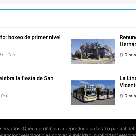
ño: boxeo de primer nivel
Renunc
Hernán
Diari
ás
0
lebra la fiesta de San
La Lín
Vicent
Diari
0
rvados. Queda prohibida la reproducción total o parcial del pr
 recepcion@elsolnoticias.com.ar Publicidad: publicidad@elsoln