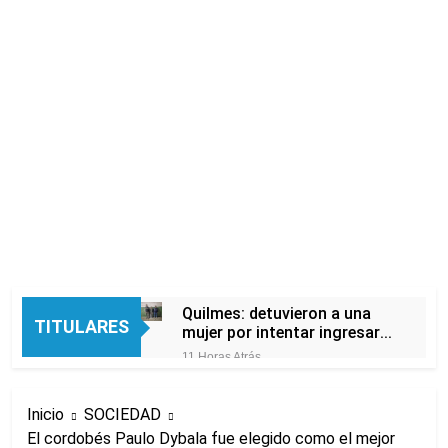
Quilmes: detuvieron a una
TITULARES
mujer por intentar ingresar
droga a una cárcel
11 Horas Atrás
escondida en la ropa de su
El peronismo recupera aire
hija
en el Senado frente a los
Inicio
SOCIEDAD
errores libertarios
12 Horas Atrás
El cordobés Paulo Dybala fue elegido como el mejor
Una camioneta de