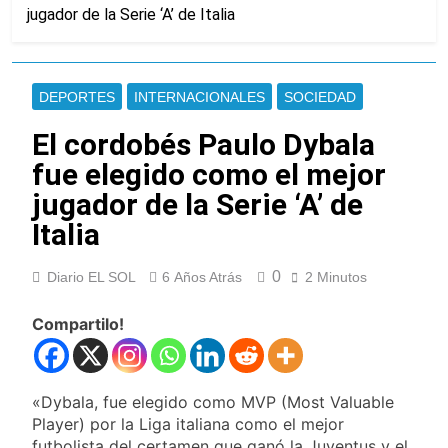
jugador de la Serie ‘A’ de Italia
mudanzas casi cae al
arroyo en Bernal Oeste
12 Horas Atrás
Secuestraron 11 vehículos
durante un operativo de
DEPORTES
INTERNACIONALES
SOCIEDAD
tránsito en Ezpeleta
12 Horas Atrás
El embajador
El cordobés Paulo Dybala
argentino en Brasil
fue elegido como el mejor
llegó para reunirse
12 Horas Atrás
con Quirno
Quilmes lo dejó
jugador de la Serie ‘A’ de
escapar y empató 1 a
Italia
1 con Almagro
12 Horas Atrás
Las ventas
0
Diario EL SOL
6 Años Atrás
2 Minutos
minoristas cayeron
3,8% en julio
14 Horas Atrás
Compartilo!
Quilmes: siete clubes
de barrio de la Liga
Femenina de fútbol
16 Horas Atrás
recibieron material
Consejo Federal del
«Dybala, fue elegido como MVP (Most Valuable
deportivo
Trabajo: un nuevo
Player) por la Liga italiana como el mejor
reclamo por el
17 Horas Atrás
futbolista del certamen que ganó la Juventus y el