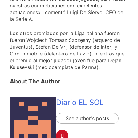
2 Días Atrás
trabajo
nuestras competiciones con excelentes
Lionel Messi llegará a
actuaciones» , comentó Luigi De Siervo, CEO de
Rosario para
la Serie A.
despedir a su padre
2 Días Atrás
Jorge Messi
Murió Jorge Messi,
Los otros premiados por la Liga Italiana fueron
padre de Lionel
fueron Wojciech Tomasz Szczęsny (arquero de
Messi, a los 68 años
2 Días Atrás
Juventus), Stefan De Vrij (defensor de Inter) y
Thiago Medina fue
Ciro Immobile (delantero de Lazio), mientras que
imputado
el premio al mejor jugador joven fue para Dejan
formalmente por
2 Días Atrás
abuso sexual
Kulusevski (mediocampista de Parma).
La CGT y las dos
CTA profundizan su
plan de lucha con
About The Author
2 Días Atrás
nuevas marchas
contra el Gobierno
Diario EL SOL
See author's posts