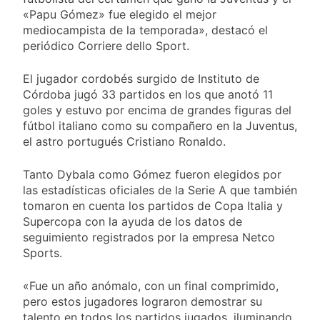
respeto al
Boca oficializó la
«Papu Gómez» fue elegido el mejor
federalismo
llegada de Enner
mediocampista de la temporada», destacó el
Valencia
18 Horas Atrás
periódico Corriere dello Sport.
Carlos Balor y
monseñor Tissera en
El jugador cordobés surgido de Instituto de
la celebración por
20 Horas Atrás
Córdoba jugó 33 partidos en los que anotó 11
San Cayetano
La bronquiolitis es
goles y estuvo por encima de grandes figuras del
una infección
fútbol italiano como su compañero en la Juventus,
respiratoria aguda en
21 Horas Atrás
el astro portugués Cristiano Ronaldo.
los bebés
El último adiós al
papá de Leo Messi
Tanto Dybala como Gómez fueron elegidos por
22 Horas Atrás
las estadísticas oficiales de la Serie A que también
Quilmes recibe a
tomaron en cuenta los partidos de Copa Italia y
Almagro con la mira
Supercopa con la ayuda de los datos de
puesta en el Reducido
22 Horas Atrás
seguimiento registrados por la empresa Netco
La crisis económica
Sports.
también llega a los
templos: casi la
1 Día Atrás
mitad de quienes
«Fue un año anómalo, con un final comprimido,
Economía en dos
buscan ayuda pide
pero estos jugadores lograron demostrar su
velocidades
alimentos, dinero o
talento en todos los partidos jugados, iluminando