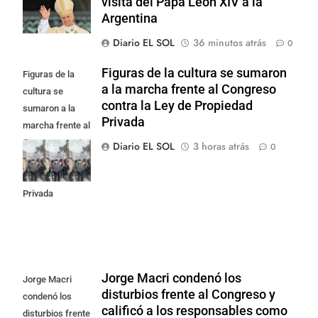
visita del Papa León XIV a la
Argentina
Diario EL SOL
36 minutos atrás
0
Figuras de la cultura se sumaron
Figuras de la
a la marcha frente al Congreso
cultura se
contra la Ley de Propiedad
sumaron a la
Privada
marcha frente al
Congreso contra
Diario EL SOL
3 horas atrás
0
la Ley de
Propiedad
Privada
Jorge Macri condenó los
Jorge Macri
disturbios frente al Congreso y
condenó los
calificó a los responsables como
disturbios frente