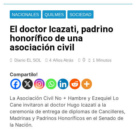
Ley de Propiedad
La Diócesis de
Privada
Quilmes celebra la
NACIONALES
QUILMES
SOCIEDAD
fiesta de San
16 Horas Atrás
Cayetano
La Línea 148 pasó a
El doctor Icazati, padrino
ser operada por La
honorífico de una
Central de Vicente
16 Horas Atrás
López
asociación civil
La Municipalidad de
Quilmes limpió
sumideros y
16 Horas Atrás
0
Diario EL SOL
4 Años Atrás
1 Minutos
desagües en medio
Transporte: un
de las lluvias
asistente virtual para
Compartilo!
consultar
18 Horas Atrás
infracciones en
Una gran
segundos
convocatoria en la
obra teatral «Los
La Asociación Civil No + Hambre y Ezequiel Lo
19 Horas Atrás
Abuelos No Mienten»
Cane invitaron al doctor Hugo Icazati a la
Marcha al Congreso:
ceremonia de entrega de diplomas de Cancilleres,
cortes, desvíos y
operativo de
Madrinas y Padrinos Honoríficos en el Senado de
22 Horas Atrás
seguridad por la
la Nación.
Tormentas severas y
protesta contra la
fuertes ráfagas de
reforma de la Ley de