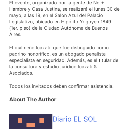
viento: más de 10
El evento, organizado por la gente de No +
23 Horas Atrás
Tierras
provincias bajo alerta
Hambre y Casa Justina, se realizará el lunes 30 de
Senado debate el
meteorológica
proyecto sobre
mayo, a las 19, en el Salón Azul del Palacio
propiedad privada
Legislativo, ubicado en Hipólito Yrigoyen 1849
1 Día Atrás
con foco en los
(1er. piso) de la Ciudad Autónoma de Buenos
Día del Cirujano
desalojos
Torácico: una
Aires.
especialidad clave
1 Día Atrás
para el cuidado de la
El quilmeño Icazati, que fue distinguido como
Alerta naranja en
salud respiratoria en
Quilmes por
padrino honorífico, es un abogado penalista
el Sanatorio Urquiza
tormentas severas y
especialista en seguridad. Además, es el titular de
1 Día Atrás
fuertes ráfagas de
la consultora y estudio jurídico Icazati &
viento
Asociados.
Todos los invitados deben confirmar asistencia.
About The Author
Diario EL SOL