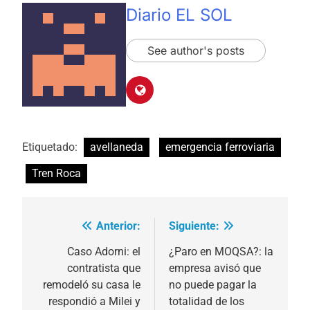
Diario EL SOL
See author's posts
Etiquetado:
avellaneda
emergencia ferroviaria
Tren Roca
Anterior:
Siguiente:
Navegación
de
Caso Adorni: el
¿Paro en MOQSA?: la
contratista que
empresa avisó que
entradas
remodeló su casa le
no puede pagar la
respondió a Milei y
totalidad de los