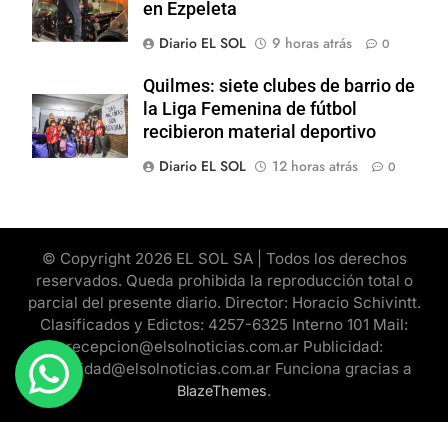
en Ezpeleta
Diario EL SOL
9 horas atrás
0
Quilmes: siete clubes de barrio de
la Liga Femenina de fútbol
recibieron material deportivo
Diario EL SOL
12 horas atrás
0
© Copyright 2026 EL SOL SA | Todos los derechos
reservados. Queda prohibida la reproducción total o
parcial del presente diario. Director: Horacio Schivintt.
Clasificados y Edictos: 4257-6325 Interno 101 Mail:
recepcion@elsolnoticias.com.ar Publicidad:
publicidad@elsolnoticias.com.ar Funciona gracias a
.
BlazeThemes