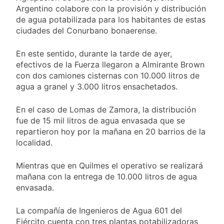
fiesta de San
22 Horas Atrás
Argentino colabore con la provisión y distribución
Cayetano
La Línea 148 pasó a
de agua potabilizada para los habitantes de estas
ser operada por La
ciudades del Conurbano bonaerense.
Central de Vicente
23 Horas Atrás
López
La Municipalidad de
En este sentido, durante la tarde de ayer,
Quilmes limpió
efectivos de la Fuerza llegaron a Almirante Brown
sumideros y
23 Horas Atrás
con dos camiones cisternas con 10.000 litros de
desagües en medio
Transporte: un
agua a granel y 3.000 litros ensachetados.
de las lluvias
asistente virtual para
consultar
1 Día Atrás
En el caso de Lomas de Zamora, la distribución
infracciones en
fue de 15 mil litros de agua envasada que se
segundos
repartieron hoy por la mañana en 20 barrios de la
localidad.
Mientras que en Quilmes el operativo se realizará
mañana con la entrega de 10.000 litros de agua
envasada.
La compañía de Ingenieros de Agua 601 del
Ejército cuenta con tres plantas potabilizadoras