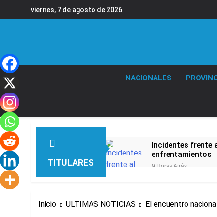
Saltar
viernes, 7 de agosto de 2026
al
contenido
NACIONALES
PROVINC
Incidentes frente 
enfrentamientos
TITULARES
9 Horas Atrás
La Fiscalía rechaz
9 Horas Atrás
67 barrios full LE
Inicio
ULTIMAS NOTICIAS
El encuentro nacion
10 Horas Atrás