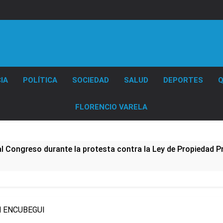
Diario EL SOL
IA
POLÍTICA
SOCIEDAD
SALUD
DEPORTES
Q
FLORENCIO VARELA
al Congreso durante la protesta contra la Ley de Propiedad P
ó el pedido para suspender el juicio contra Pity Alvarez
D en Florencio Varela
al ENCUBEGUI