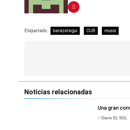
Etiquetado:
berazategui
CUB
mussi
Navegación
de
entradas
Noticias relacionadas
Una gran conv
Diario EL SOL