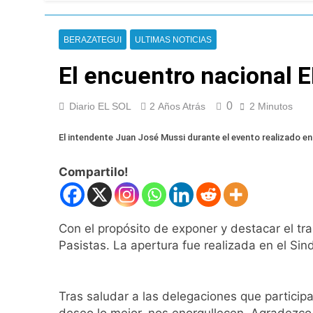
El temporal se des
10 Horas Atrás
BERAZATEGUI
ULTIMAS NOTICIAS
Kicillof marchó co
11 Horas Atrás
El encuentro nacional
Renunció el subse
12 Horas Atrás
0
Diario EL SOL
2 Años Atrás
2 Minutos
Candela Arizaga 
12 Horas Atrás
El intendente Juan José Mussi durante el evento realizado e
La Libertad Avanza
13 Horas Atrás
Compartilo!
Masiva movilizació
13 Horas Atrás
La Diócesis de Qui
Con el propósito de exponer y destacar el tra
13 Horas Atrás
Pasistas. La apertura fue realizada en el Si
La Línea 148 pasó
14 Horas Atrás
La Municipalidad d
Tras saludar a las delegaciones que particip
14 Horas Atrás