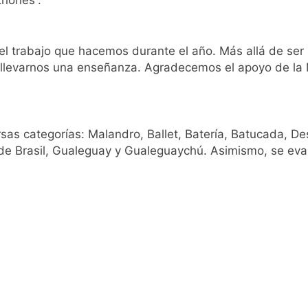
riones”.
 el trabajo que hacemos durante el año. Más allá de se
a llevarnos una enseñanza. Agradecemos el apoyo de la
ontra la reforma de la Ley de Tierras
rta meteorológica
rsas categorías: Malandro, Ballet, Batería, Batucada, De
de Brasil, Gualeguay y Gualeguaychú. Asimismo, se evalu
spiratoria en el Sanatorio Urquiza
el Gran Buenos Aires