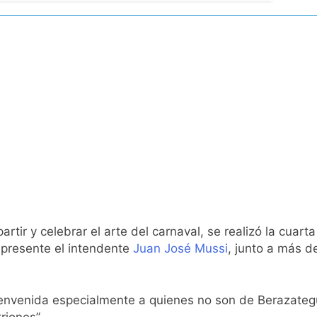
ío con mínimas cercanas a 1°C
usión de chats privados
acundo Moyano
girar el proyecto a comisión
d Privada
partir y celebrar el arte del carnaval, se realizó la cu
 presente el intendente
Juan José Mussi
, junto a más d
as
bienvenida especialmente a quienes no son de Berazateg