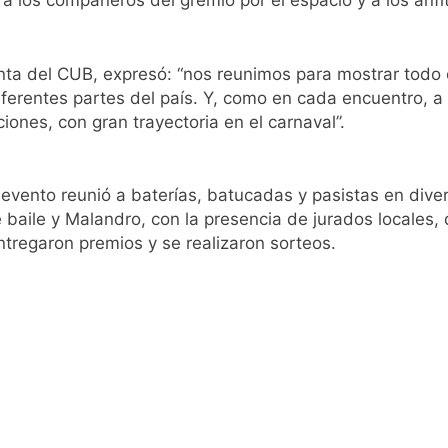
 los compañeros del gremio por el espacio y a los anfit
istente virtual para consultar infracciones en segundos
oria en la obra teatral «Los Abuelos No Mienten»
enta del CUB, expresó: “nos reunimos para mostrar todo
ferentes partes del país. Y, como en cada encuentro, 
: cortes, desvíos y operativo de seguridad por la protesta c
iones, con gran trayectoria en el carnaval”.
 y fuertes ráfagas de viento: más de 10 provincias bajo ale
 evento reunió a baterías, batucadas y pasistas en dive
 baile y Malandro, con la presencia de jurados locales, 
proyecto sobre propiedad privada con foco en los desalojos
entregaron premios y se realizaron sorteos.
orácico: una especialidad clave para el cuidado de la salud re
 Quilmes por tormentas severas y fuertes ráfagas de viento
mente al abogado libertario que propuso tirar napalm sobre 