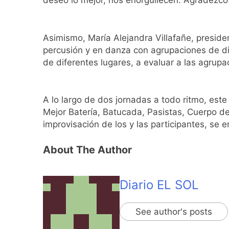
deseo lo mejor, nos enorgullecen. Agradezco a
Transporte: un as
15 Horas Atrás
Una gran convocat
Asimismo, María Alejandra Villafañe, presid
16 Horas Atrás
percusión y en danza con agrupaciones de di
Marcha al Congreso
de diferentes lugares, a evaluar a las agrupac
19 Horas Atrás
Tormentas severas
A lo largo de dos jornadas a todo ritmo, este
20 Horas Atrás
Mejor Batería, Batucada, Pasistas, Cuerpo de
Senado debate el 
improvisación de los y las participantes, se 
22 Horas Atrás
Día del Cirujano T
About The Author
22 Horas Atrás
Alerta naranja en
1 Día Atrás
Diario EL SOL
Denunciaron penal
1 Día Atrás
See author's posts