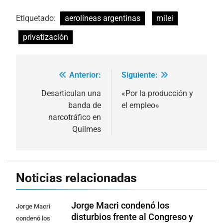
Etiquetado:
aerolíneas argentinas
milei
privatización
Anterior:
Siguiente:
Navegación
de
Desarticulan una
«Por la producción y
banda de
el empleo»
entradas
narcotráfico en
Quilmes
Noticias relacionadas
Jorge Macri condenó los
Jorge Macri
disturbios frente al Congreso y
condenó los