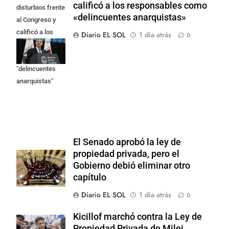
calificó a los responsables como
disturbios frente
«delincuentes anarquistas»
al Congreso y
calificó a los
Diario EL SOL
1 día atrás
0
responsables
como
"delincuentes
anarquistas"
El Senado aprobó la ley de
propiedad privada, pero el
Gobierno debió eliminar otro
capítulo
Diario EL SOL
1 día atrás
0
Kicillof marchó contra la Ley de
Propiedad Privada de Milei