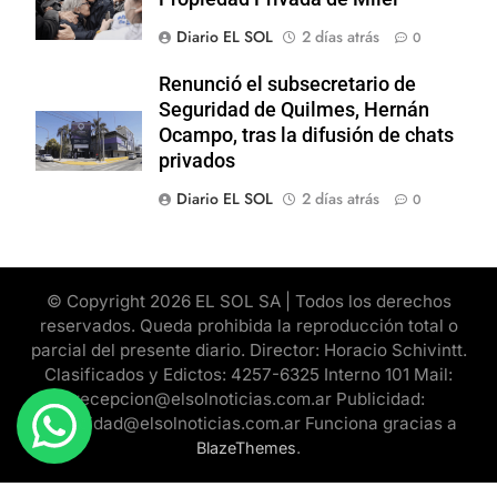
Diario EL SOL
2 días atrás
0
Renunció el subsecretario de
Seguridad de Quilmes, Hernán
Ocampo, tras la difusión de chats
privados
Diario EL SOL
2 días atrás
0
© Copyright 2026 EL SOL SA | Todos los derechos
reservados. Queda prohibida la reproducción total o
parcial del presente diario. Director: Horacio Schivintt.
Clasificados y Edictos: 4257-6325 Interno 101 Mail:
recepcion@elsolnoticias.com.ar Publicidad:
publicidad@elsolnoticias.com.ar Funciona gracias a
.
BlazeThemes