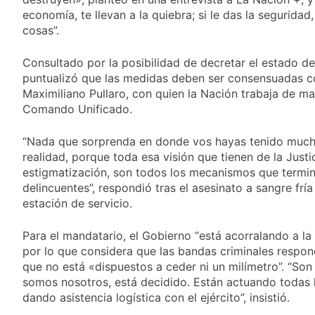
y rechazó el pedido
1 Día Atrás
economía, te llevan a la quiebra; si le das la seguridad
del peronismo de
Masiva movilización
cosas”.
girar el proyecto a
al Congreso contra el
comisión
proyecto oficial de
1 Día Atrás
Consultado por la posibilidad de decretar el estado de 
Ley de Propiedad
La Diócesis de
Privada
puntualizó que las medidas deben ser consensuadas c
Quilmes celebra la
Maximiliano Pullaro, con quien la Nación trabaja de ma
fiesta de San
1 Día Atrás
Comando Unificado.
Cayetano
La Línea 148 pasó a
ser operada por La
“Nada que sorprenda en donde vos hayas tenido mucho
Central de Vicente
1 Día Atrás
López
realidad, porque toda esa visión que tienen de la Justic
estigmatización, son todos los mecanismos que termin
delincuentes”, respondió tras el asesinato a sangre fría
estación de servicio.
Para el mandatario, el Gobierno “está acorralando a la 
por lo que considera que las bandas criminales respon
que no está «dispuestos a ceder ni un milímetro”. “Son 
somos nosotros, está decidido. Están actuando todas la
dando asistencia logística con el ejército”, insistió.