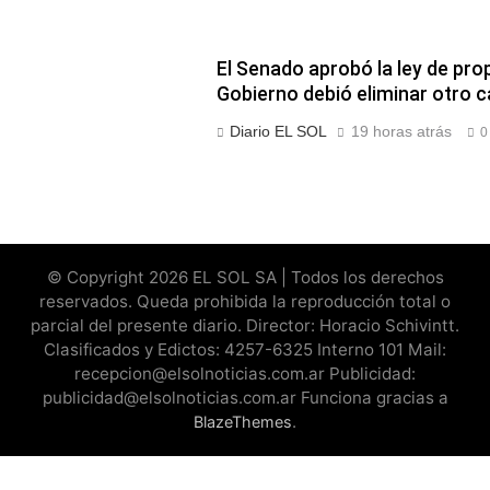
El Senado aprobó la ley de prop
Gobierno debió eliminar otro c
Diario EL SOL
19 horas atrás
0
© Copyright 2026 EL SOL SA | Todos los derechos
reservados. Queda prohibida la reproducción total o
parcial del presente diario. Director: Horacio Schivintt.
Clasificados y Edictos: 4257-6325 Interno 101 Mail:
recepcion@elsolnoticias.com.ar Publicidad:
publicidad@elsolnoticias.com.ar Funciona gracias a
.
BlazeThemes