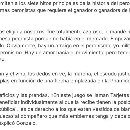
miten a los siete hitos principales de la historia del p
lemas peronistas que requiere el ganador o ganadora de 
os eligió a nosotros, fue totalmente azaroso, le mand
 mesa peronista porque no había en el mercado. Empeza
do. Obviamente, hay un arraigo en el peronismo, yo mi
 peronismo. Hay un amor hacia el movimiento, pero te
a».
y el vino, los dedos en ve, la marcha, el escudo justicia
duplas en función de una flecha emplazada en la Pirámid
eficios y las prendas. «En este juego se llaman Tarjeta
neficiar individualmente al que la recibe tienen la posib
pública´, les da derecho a los que estén vestidos de bl
s riquezas al compañero que más emblemas tenga y debe 
explicó Gonzalo.