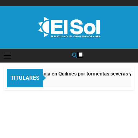
Saltar
al
contenido
Diario EL SOL
Alerta naranja en Quilmes por tormentas severas y fue
TITULARES
11 Horas Atrás