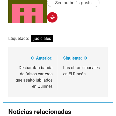
See author's posts
Etiquetado:
judiciales
Anterior:
Siguiente:
Navegación
de
Desbaratan banda
Las obras cloacales
de falsos carteros
en El Rincón
entradas
que asaltó jubilados
en Quilmes
Noticias relacionadas