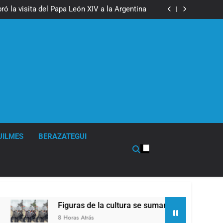
boxeo de primer nivel en la sede de Quilmes
ó la visita del Papa León XIV a la Argentina
ron a la marcha frente al Congreso contra la
Ley de Propiedad Privada
los activos argentinos: cayeron las acciones
 riesgo país quedó al borde de los 450 puntos
boxeo de primer nivel en la sede de Quilmes
ó la visita del Papa León XIV a la Argentina
ron a la marcha frente al Congreso contra la
Ley de Propiedad Privada
los activos argentinos: cayeron las acciones
 riesgo país quedó al borde de los 450 puntos
UILMES
BERAZATEGUI
Figuras de la cultura se sumaron a la marcha frente al Cong
8 Horas Atrás