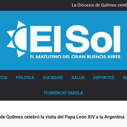
La noche del Afro Quilmeño: 
La Diócesis de Quilmes celebr
Figuras de la cultura se suma
Nueva jornada negativa para 
en Wall Street y el
La noche del Afro Quilmeño: 
La Diócesis de Quilmes celebr
Figuras de la cultura se suma
Nueva jornada negativa para 
en Wall Street y el
Diario EL SOL
CIA
POLÍTICA
SOCIEDAD
SALUD
DEPORTES
Q
FLORENCIO VARELA
ebró la visita del Papa León XIV a la Argentina