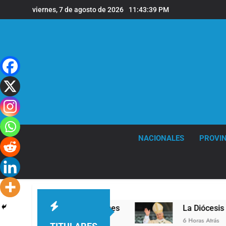
Saltar
viernes, 7 de agosto de 2026
11:43:40 PM
al
contenido
NACIONALES
PROVIN
la sede de Quilmes
La Diócesis de Quilmes cel
6 Horas Atrás