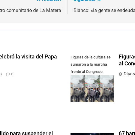
tro comunitario de La Matera
Bianco: «la gente se endeud
lebró la visita del Papa
Figura
Figuras de la cultura se
al Con
sumaron a la marcha
frente al Congreso
Diari
ás
0
contra la Ley de
Propiedad Privada
dido para suspender el
67 bar