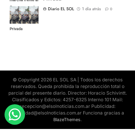
Congreso contra
Diario EL SOL
1 día atrás
0
la Ley de
Propiedad
Privada
© Copyright 2026 EL SOL SA | Todos los derechos
reservados. Queda prohibida la reproducción total o
parcial del presente diario. Director: Horacio Schivintt.
Clasificados y Edictos: 4257-6325 Interno 101 Mail:
recepcion@elsolnoticias.com.ar Publicidad:
publicidad@elsolnoticias.com.ar Funciona gracias a
.
BlazeThemes