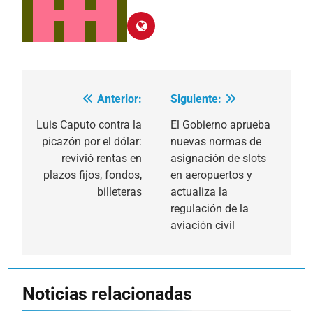
Anterior:
Siguiente:
Navegación
de
Luis Caputo contra la
El Gobierno aprueba
picazón por el dólar:
nuevas normas de
entradas
revivió rentas en
asignación de slots
plazos fijos, fondos,
en aeropuertos y
billeteras
actualiza la
regulación de la
aviación civil
Noticias relacionadas