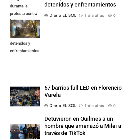
detenidos y enfrentamientos
durante la
protesta contra
Diario EL SOL
1 día atrás
0
la Ley de
Propiedad
Privada: hubo
detenidos y
enfrentamientos
67 barrios full LED en Florencio
Varela
Diario EL SOL
1 día atrás
0
Detuvieron en Quilmes a un
hombre que amenazó a Milei a
través de TikTok