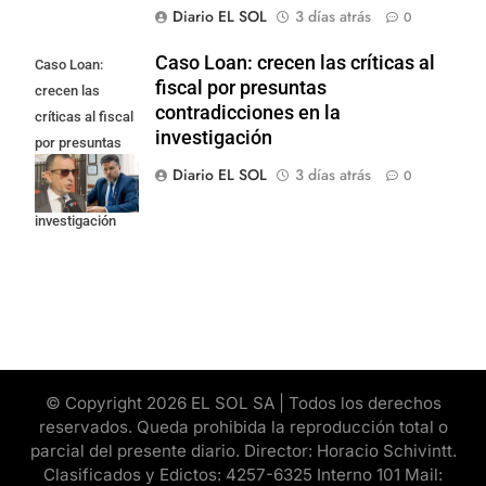
Diario EL SOL
3 días atrás
0
Caso Loan: crecen las críticas al
Caso Loan:
fiscal por presuntas
crecen las
contradicciones en la
críticas al fiscal
investigación
por presuntas
contradicciones
Diario EL SOL
3 días atrás
0
en la
investigación
© Copyright 2026 EL SOL SA | Todos los derechos
reservados. Queda prohibida la reproducción total o
parcial del presente diario. Director: Horacio Schivintt.
Clasificados y Edictos: 4257-6325 Interno 101 Mail: