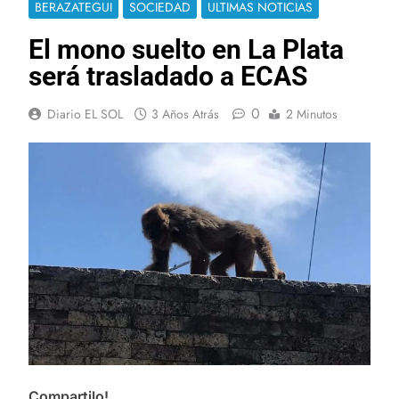
BERAZATEGUI
SOCIEDAD
ULTIMAS NOTICIAS
El mono suelto en La Plata
será trasladado a ECAS
0
Diario EL SOL
3 Años Atrás
2 Minutos
Compartilo!