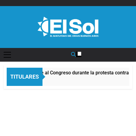
Saltar
al
contenido
Diario EL SOL
Incidentes frente al Congreso durante la protesta contra la
TITULARES
8 Horas Atrás