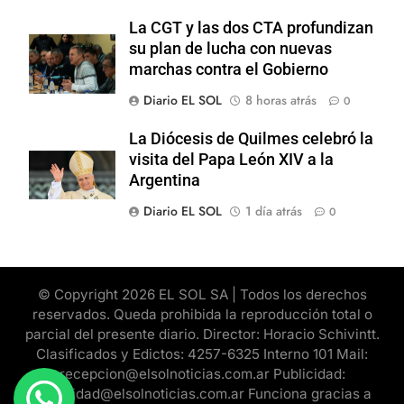
La CGT y las dos CTA profundizan
su plan de lucha con nuevas
marchas contra el Gobierno
Diario EL SOL
8 horas atrás
0
La Diócesis de Quilmes celebró la
visita del Papa León XIV a la
Argentina
Diario EL SOL
1 día atrás
0
© Copyright 2026 EL SOL SA | Todos los derechos
reservados. Queda prohibida la reproducción total o
parcial del presente diario. Director: Horacio Schivintt.
Clasificados y Edictos: 4257-6325 Interno 101 Mail:
recepcion@elsolnoticias.com.ar Publicidad:
publicidad@elsolnoticias.com.ar Funciona gracias a