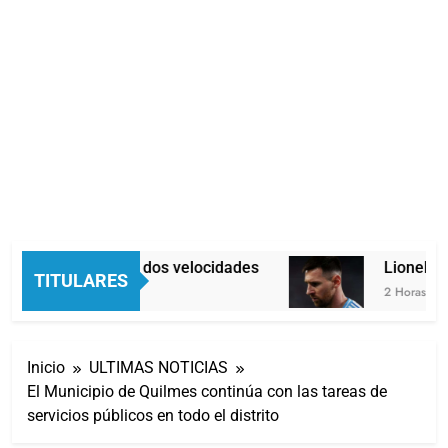
Economía en dos velocidades
Lionel Mes
TITULARES
1 Hora Atrás
2 Horas Atrás
Inicio
ULTIMAS NOTICIAS
El Municipio de Quilmes continúa con las tareas de
servicios públicos en todo el distrito