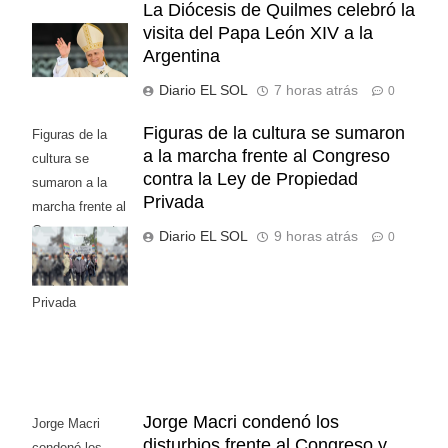
La Diócesis de Quilmes celebró la
visita del Papa León XIV a la
Argentina
Diario EL SOL
7 horas atrás
0
Figuras de la cultura se sumaron
Figuras de la
a la marcha frente al Congreso
cultura se
contra la Ley de Propiedad
sumaron a la
Privada
marcha frente al
Congreso contra
Diario EL SOL
9 horas atrás
0
la Ley de
Propiedad
Privada
Jorge Macri condenó los
Jorge Macri
disturbios frente al Congreso y
condenó los