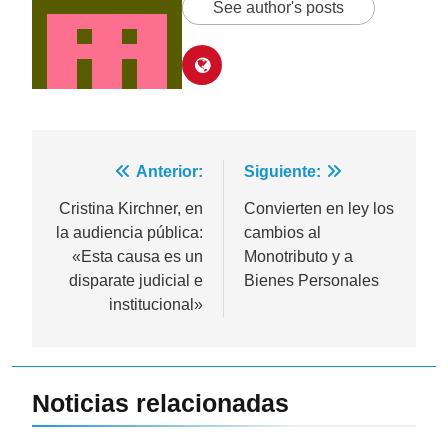
See author's posts
Navegación
Anterior:
Siguiente:
de
Cristina Kirchner, en
Convierten en ley los
la audiencia pública:
cambios al
entradas
«Esta causa es un
Monotributo y a
disparate judicial e
Bienes Personales
institucional»
Noticias relacionadas