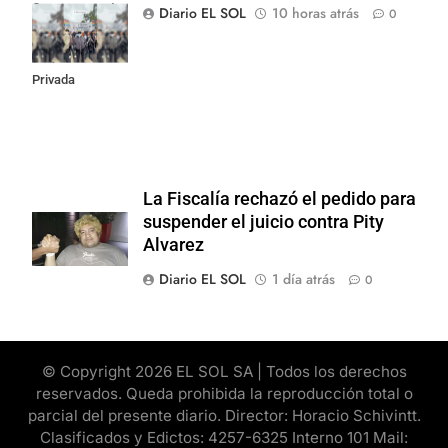
Congreso contra
Diario EL SOL
10 horas atrás
0
la Ley de
Propiedad
Privada
La Fiscalía rechazó el pedido para
suspender el juicio contra Pity
Alvarez
Diario EL SOL
1 día atrás
0
© Copyright 2026 EL SOL SA | Todos los derechos
reservados. Queda prohibida la reproducción total o
parcial del presente diario. Director: Horacio Schivintt.
Clasificados y Edictos: 4257-6325 Interno 101 Mail: