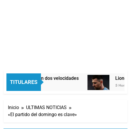
Economía en dos velocidades
Lionel M
TITULARES
5 Horas Atrás
5 Horas Atr
Inicio
ULTIMAS NOTICIAS
«El partido del domingo es clave»