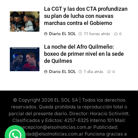
La CGT y las dos CTA profundizan
su plan de lucha con nuevas
marchas contra el Gobierno
Diario EL SOL
11 horas atrás
0
La noche del Afro Quilmeño:
boxeo de primer nivel en la sede
de Quilmes
Diario EL SOL
1 día atrás
0
© Copyright 2026 EL SOL SA | Todos los derechos
reservados. Queda prohibida la reproducción total o
parcial del presente diario. Director: Horacio Schivintt.
Clasificados y Edictos: 4257-6325 Interno 101 Mail:
recepcion@elsolnoticias.com.ar Publicidad:
publicidad@elsolnoticias.com.ar Funciona gracias a