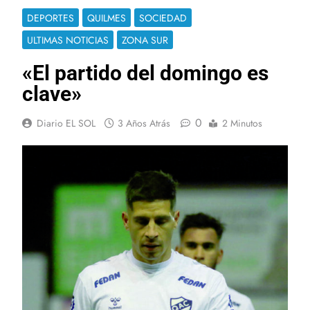
DEPORTES
QUILMES
SOCIEDAD
ULTIMAS NOTICIAS
ZONA SUR
«El partido del domingo es
clave»
0
Diario EL SOL
3 Años Atrás
2 Minutos