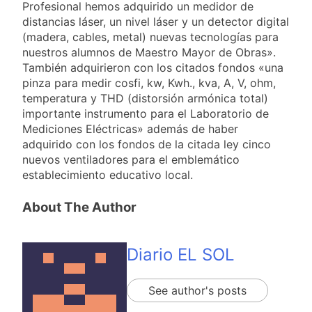
bajas de la semana
Profesional hemos adquirido un medidor de
cada 7 de agosto y
2 Días Atrás
distancias láser, un nivel láser y un detector digital
qué representa para
El Senado aprobó la
(madera, cables, metal) nuevas tecnologías para
los argentinos
ley de propiedad
nuestros alumnos de Maestro Mayor de Obras».
privada, pero el
2 Días Atrás
También adquirieron con los citados fondos «una
Gobierno debió
Incidentes frente al
pinza para medir cosfi, kw, Kwh., kva, A, V, ohm,
eliminar otro capítulo
Congreso durante la
temperatura y THD (distorsión armónica total)
protesta contra la
3 Días Atrás
importante instrumento para el Laboratorio de
Ley de Propiedad
La Fiscalía rechazó el
Mediciones Eléctricas» además de haber
Privada: hubo
pedido para
detenidos y
adquirido con los fondos de la citada ley cinco
suspender el juicio
3 Días Atrás
enfrentamientos
nuevos ventiladores para el emblemático
contra Pity Alvarez
establecimiento educativo local.
About The Author
Diario EL SOL
See author's posts