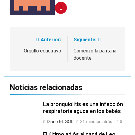
Anterior:
Siguiente:
Navegación
de
Orgullo educativo
Comenzó la paritaria
docente
entradas
Noticias relacionadas
La bronquiolitis es una infección
respiratoria aguda en los bebés
Diario EL SOL
21 minutos atrás
0
El último adiós al papá de Leo