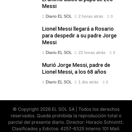
Messi
Diario EL SOL
2 horas atrás
0
Lionel Messi llegará a Rosario
para despedir a su padre Jorge
Messi
Diario EL SOL
22 horas atrás
0
Murió Jorge Messi, padre de
Lionel Messi, a los 68 años
Diario EL SOL
1 día atrás
0
© Copyright 2026 EL SOL SA | Todos los derechos
reservados. Queda prohibida la reproducción total o
parcial del presente diario. Director: Horacio Schivintt.
Clasificados y Edictos: 4257-6325 Interno 101 Mail: