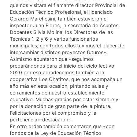
primer nivel en la sede
2 Días Atrás
que nos visitara el flamante director Provincial de
de Quilmes
La Diócesis de
Educación Técnico Profesional, el licenciado
Quilmes celebró la
Gerardo Marchesini, también estuvieron el
visita del Papa León
2 Días Atrás
inspector Juan Flores, la secretaria de Asuntos
XIV a la Argentina
Figuras de la cultura
Docentes Silvia Molina, los Directores de las
se sumaron a la
Técnicas 1, 2 y 6 y varios funcionarios
marcha frente al
2 Días Atrás
municipales; con todos ellos tuvimos el placer de
Congreso contra la
Nueva jornada
intercambiar distintos proyectos futuros».
Ley de Propiedad
negativa para los
Privada
Asimismo apuntaron que «seguimos
activos argentinos:
2 Días Atrás
preparándonos para el inicio del ciclo lectivo
cayeron las acciones
Jorge Macri condenó
2020 por eso agradecemos también a la
en Wall Street y el
los disturbios frente
riesgo país quedó al
cooperativa Los Chatitos, que nos acompaña un
al Congreso y
2 Días Atrás
borde de los 450
año más en esta ocasión, pintando aulas y
calificó a los
Día Internacional de
puntos
cerramientos de nuestro establecimiento
responsables como
la Cerveza: los tres
«delincuentes
educativo. Muchas gracias por estar siempre y
secretos para
2 Días Atrás
anarquistas»
por la donación de gran parte de la pintura.
servirla
El frío polar se
Felicitaciones por el compromiso y la
correctamente
instala en Buenos
pertenencia»-destacaron-.
Aires: mejora el
2 Días Atrás
En otro orden también comentaron que «con
tiempo y llegan las
Día de San Cayetano:
fondos de la Ley de Educación Técnico
temperaturas más
por qué se celebra