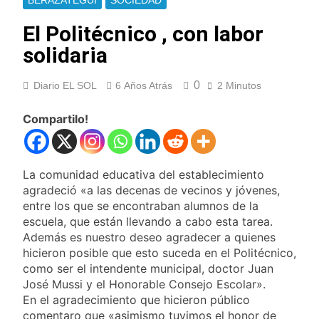
BERAZATEGUI
SOCIEDAD
La crisis económica
también llega a los
El Politécnico , con labor
templos: casi la
15 Horas Atrás
solidaria
mitad de quienes
Economía en dos
buscan ayuda pide
velocidades
alimentos, dinero o
0
Diario EL SOL
6 Años Atrás
2 Minutos
21 Horas Atrás
trabajo
Lionel Messi llegará a
Rosario para
Compartilo!
despedir a su padre
22 Horas Atrás
Jorge Messi
Murió Jorge Messi,
padre de Lionel
La comunidad educativa del establecimiento
Messi, a los 68 años
1 Día Atrás
agradeció «a las decenas de vecinos y jóvenes,
Thiago Medina fue
entre los que se encontraban alumnos de la
imputado
escuela, que están llevando a cabo esta tarea.
formalmente por
1 Día Atrás
Además es nuestro deseo agradecer a quienes
abuso sexual
La CGT y las dos
hicieron posible que esto suceda en el Politécnico,
CTA profundizan su
como ser el intendente municipal, doctor Juan
plan de lucha con
1 Día Atrás
José Mussi y el Honorable Consejo Escolar».
nuevas marchas
La noche del Afro
En el agradecimiento que hicieron público
contra el Gobierno
Quilmeño: boxeo de
comentaro que «asimismo tuvimos el honor de