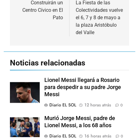
de
Construirán un
La Fiesta de las
Centro Cívico en El
Colectividades vuelve
entradas
Pato
el 6, 7 y 8 de mayo a
la plaza Aristóbulo
del Valle
Noticias relacionadas
Lionel Messi llegará a Rosario
para despedir a su padre Jorge
Messi
Diario EL SOL
12 horas atrás
0
Murió Jorge Messi, padre de
Lionel Messi, a los 68 años
Diario EL SOL
16 horas atrás
0