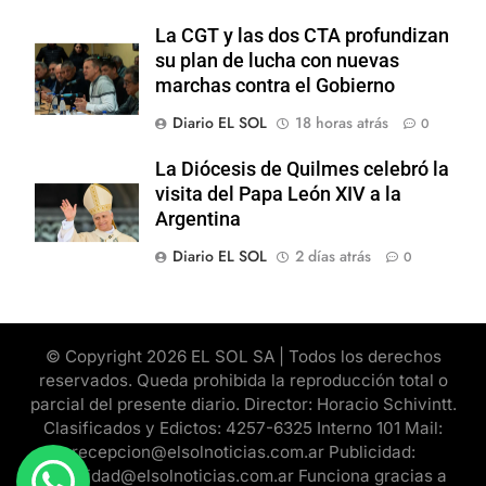
La CGT y las dos CTA profundizan
su plan de lucha con nuevas
marchas contra el Gobierno
Diario EL SOL
18 horas atrás
0
La Diócesis de Quilmes celebró la
visita del Papa León XIV a la
Argentina
Diario EL SOL
2 días atrás
0
© Copyright 2026 EL SOL SA | Todos los derechos
reservados. Queda prohibida la reproducción total o
parcial del presente diario. Director: Horacio Schivintt.
Clasificados y Edictos: 4257-6325 Interno 101 Mail:
recepcion@elsolnoticias.com.ar Publicidad:
publicidad@elsolnoticias.com.ar Funciona gracias a