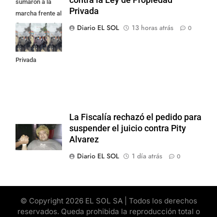
sumaron a la
Privada
marcha frente al
Congreso contra
Diario EL SOL
13 horas atrás
0
la Ley de
Propiedad
Privada
La Fiscalía rechazó el pedido para
suspender el juicio contra Pity
Alvarez
Diario EL SOL
1 día atrás
0
© Copyright 2026 EL SOL SA | Todos los derechos
reservados. Queda prohibida la reproducción total o