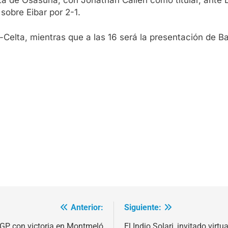
sobre Eibar por 2-1.
-Celta, mientras que a las 16 será la presentación de Ba
Anterior:
Siguiente:
oGP con victoria en Montmeló
El Indio Solari, invitado vir