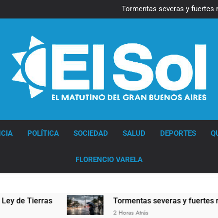
Marcha al Congreso: cor
pr
Tormentas severas y fuertes 
Senado debate el proye
Marcha al Congreso: cor
pr
Tormentas severas y fuertes 
Senado debate el proye
Diario EL SOL
CIA
POLÍTICA
SOCIEDAD
SALUD
DEPORTES
Q
FLORENCIO VARELA
Tierras
Tormentas severas y fuertes ráfagas d
2 Horas Atrás