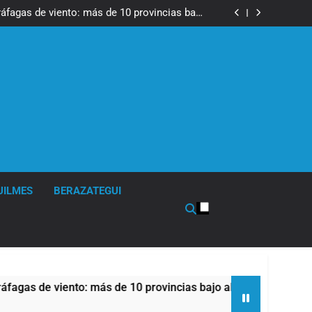
tes, desvíos y operativo de seguridad por la
otesta contra la reforma de la Ley de Tierras
ráfagas de viento: más de 10 provincias bajo
alerta meteorológica
cto sobre propiedad privada con foco en los
desalojos
tes, desvíos y operativo de seguridad por la
otesta contra la reforma de la Ley de Tierras
ráfagas de viento: más de 10 provincias bajo
alerta meteorológica
cto sobre propiedad privada con foco en los
desalojos
UILMES
BERAZATEGUI
e viento: más de 10 provincias bajo alerta meteorológica