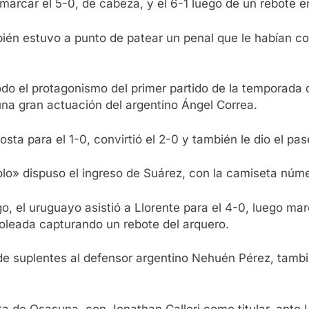
o marcar el 5-0, de cabeza, y el 6-1 luego de un rebote 
én estuvo a punto de patear un penal que le habían conve
odo el protagonismo del primer partido de la temporada 
una gran actuación del argentino Ángel Correa.
osta para el 1-0, convirtió el 2-0 y también le dio el pa
olo» dispuso el ingreso de Suárez, con la camiseta núm
 el uruguayo asistió a Llorente para el 4-0, luego mar
goleada capturando un rebote del arquero.
de suplentes al defensor argentino Nehuén Pérez, tambi
a de Osasuna, con Jonathan Calleri como titular, ante Le