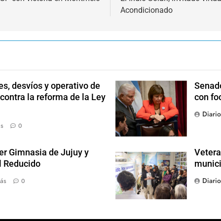
Acondicionado
s, desvíos y operativo de
Senado
 contra la reforma de la Ley
con fo
Diari
ás
0
der Gimnasia de Jujuy y
Vetera
el Reducido
munici
Diari
ás
0