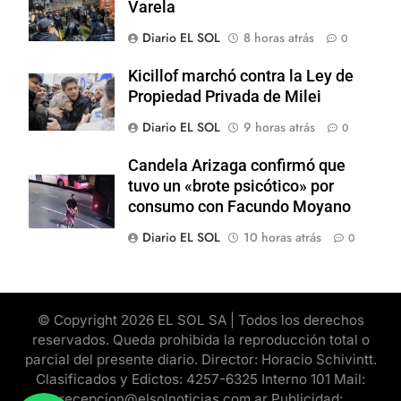
Varela
Diario EL SOL
8 horas atrás
0
Kicillof marchó contra la Ley de
Propiedad Privada de Milei
Diario EL SOL
9 horas atrás
0
Candela Arizaga confirmó que
tuvo un «brote psicótico» por
consumo con Facundo Moyano
Diario EL SOL
10 horas atrás
0
© Copyright 2026 EL SOL SA | Todos los derechos
reservados. Queda prohibida la reproducción total o
parcial del presente diario. Director: Horacio Schivintt.
Clasificados y Edictos: 4257-6325 Interno 101 Mail:
recepcion@elsolnoticias.com.ar Publicidad: