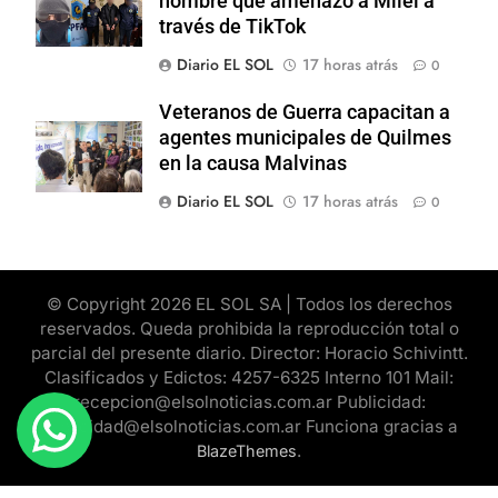
hombre que amenazó a Milei a
través de TikTok
Diario EL SOL
17 horas atrás
0
Veteranos de Guerra capacitan a
agentes municipales de Quilmes
en la causa Malvinas
Diario EL SOL
17 horas atrás
0
© Copyright 2026 EL SOL SA | Todos los derechos
reservados. Queda prohibida la reproducción total o
parcial del presente diario. Director: Horacio Schivintt.
Clasificados y Edictos: 4257-6325 Interno 101 Mail:
recepcion@elsolnoticias.com.ar Publicidad:
publicidad@elsolnoticias.com.ar Funciona gracias a
.
BlazeThemes