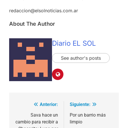
redaccion@elsolnoticias.com.ar
About The Author
Diario EL SOL
See author's posts
Anterior:
Siguiente:
Navegación
de
Sava hace un
Por un barrio más
cambio para recibir a
limpio
entradas